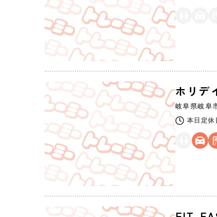
ホリデ
岐阜県
岐阜
本日定休
FIT-E