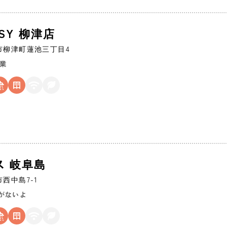
ASY 柳津店
市
柳津町蓮池三丁目4
営業
ス 岐阜島
市
西中島7-1
がないよ