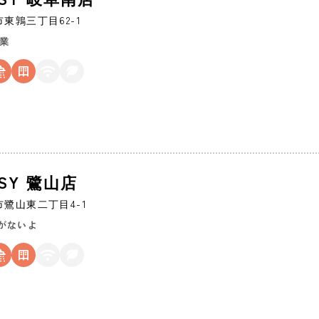
市
東鶉三丁目62-1
営業
ASY 鷺山店
市
鷺山東二丁目4-1
がないよ