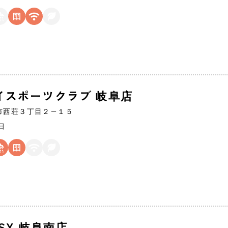
イスポーツクラブ 岐阜店
市
西荘３丁目２−１５
日
ASY 岐阜南店