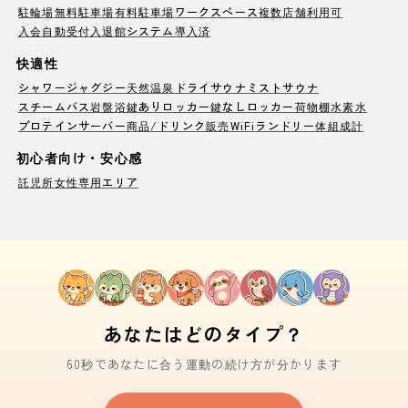
駐輪場
無料駐車場
有料駐車場
ワークスペース
複数店舗利用可
入会自動受付
入退館システム導入済
快適性
シャワー
ジャグジー
天然温泉
ドライサウナ
ミストサウナ
スチームバス
岩盤浴
鍵ありロッカー
鍵なしロッカー
荷物棚
水素水
プロテインサーバー
商品/ドリンク販売
WiFi
ランドリー
体組成計
初心者向け・安心感
託児所
女性専用エリア
あなたはどのタイプ？
60秒であなたに合う運動の続け方が分かります