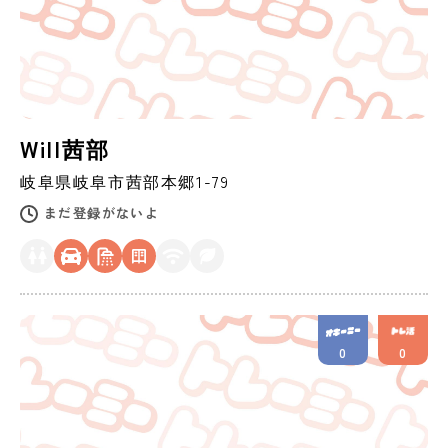
Will茜部
岐阜県
岐阜市
茜部本郷1-79
まだ登録がないよ
0
0