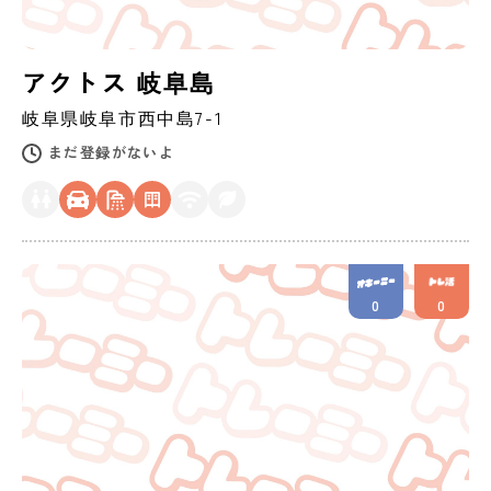
アクトス 岐阜島
岐阜県
岐阜市
西中島7-1
まだ登録がないよ
0
0