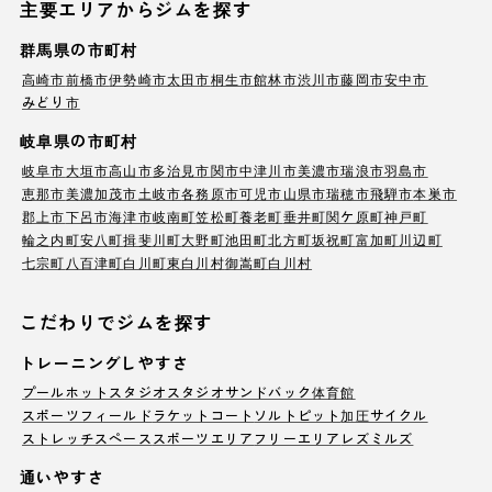
主要エリアからジムを探す
群馬県の市町村
高崎市
前橋市
伊勢崎市
太田市
桐生市
館林市
渋川市
藤岡市
安中市
みどり市
岐阜県の市町村
岐阜市
大垣市
高山市
多治見市
関市
中津川市
美濃市
瑞浪市
羽島市
恵那市
美濃加茂市
土岐市
各務原市
可児市
山県市
瑞穂市
飛騨市
本巣市
郡上市
下呂市
海津市
岐南町
笠松町
養老町
垂井町
関ケ原町
神戸町
輪之内町
安八町
揖斐川町
大野町
池田町
北方町
坂祝町
富加町
川辺町
七宗町
八百津町
白川町
東白川村
御嵩町
白川村
こだわりでジムを探す
トレーニングしやすさ
プール
ホットスタジオ
スタジオ
サンドバック
体育館
スポーツフィールド
ラケットコート
ソルトピット
加圧サイクル
ストレッチスペース
スポーツエリア
フリーエリア
レズミルズ
通いやすさ