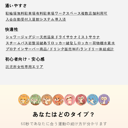
通いやすさ
駐輪場
無料駐車場
有料駐車場
ワークスペース
複数店舗利用可
入会自動受付
入退館システム導入済
快適性
シャワー
ジャグジー
天然温泉
ドライサウナ
ミストサウナ
スチームバス
岩盤浴
鍵ありロッカー
鍵なしロッカー
荷物棚
水素水
プロテインサーバー
商品/ドリンク販売
WiFi
ランドリー
体組成計
初心者向け・安心感
託児所
女性専用エリア
あなたはどのタイプ？
60秒であなたに合う運動の続け方が分かります