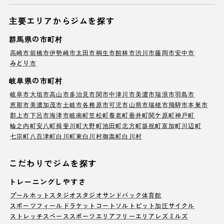
主要エリアからジムを探す
群馬県の市町村
高崎市
前橋市
伊勢崎市
太田市
桐生市
館林市
渋川市
藤岡市
安中市
みどり市
岐阜県の市町村
岐阜市
大垣市
高山市
多治見市
関市
中津川市
美濃市
瑞浪市
羽島市
恵那市
美濃加茂市
土岐市
各務原市
可児市
山県市
瑞穂市
飛騨市
本巣市
郡上市
下呂市
海津市
岐南町
笠松町
養老町
垂井町
関ケ原町
神戸町
輪之内町
安八町
揖斐川町
大野町
池田町
北方町
坂祝町
富加町
川辺町
七宗町
八百津町
白川町
東白川村
御嵩町
白川村
こだわりでジムを探す
トレーニングしやすさ
プール
ホットスタジオ
スタジオ
サンドバック
体育館
スポーツフィールド
ラケットコート
ソルトピット
加圧サイクル
ストレッチスペース
スポーツエリア
フリーエリア
レズミルズ