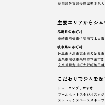
福岡県
佐賀県
長崎県
熊本県
大
主要エリアからジム
群馬県の市町村
高崎市
前橋市
伊勢崎市
太田市
岐阜県の市町村
岐阜市
大垣市
高山市
多治見市
山県市
瑞穂市
飛騨市
本巣市
郡
安八町
揖斐川町
大野町
池田町
こだわりでジムを探
トレーニングしやすさ
プール
ホットスタジオ
スタジ
ストレッチスペース
スポーツ