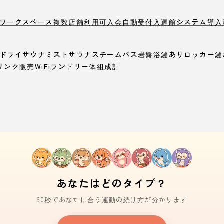
ワークスペース
複数店舗利用可
入会自動受付
入退館システム導入
ドライサウナ
ミストサウナ
スチームバス
岩盤浴
鍵ありロッカー
鍵
リンク販売
WiFi
ランドリー
体組成計
あなたはどのタイプ？
60秒であなたに合う運動の続け方が分かります