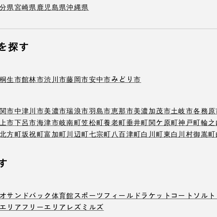
分県
宮崎県
鹿児島県
沖縄県
を探す
桐生市
館林市
渋川市
藤岡市
安中市
みどり市
関市
中津川市
美濃市
瑞浪市
羽島市
恵那市
美濃加茂市
土岐市
各務原
上市
下呂市
海津市
岐南町
笠松町
養老町
垂井町
関ケ原町
神戸町
輪之
北方町
坂祝町
富加町
川辺町
七宗町
八百津町
白川町
東白川村
御嵩町
す
オ
サンドバック
体育館
スポーツフィールド
ラケットコート
ソルト
エリア
フリーエリア
レズミルズ