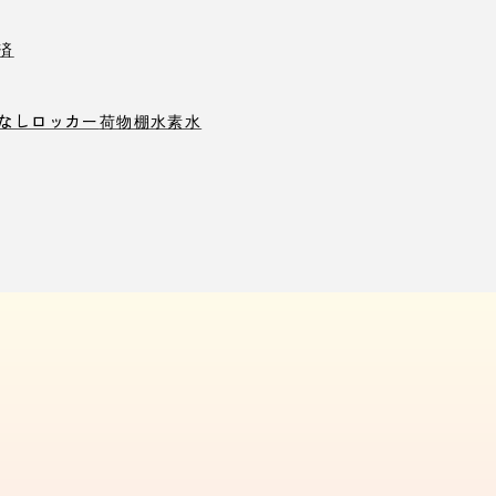
済
なしロッカー
荷物棚
水素水