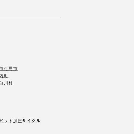
市
可児市
内町
白川村
ピット
加圧サイクル