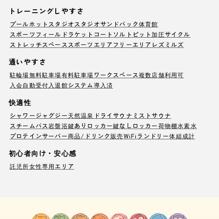
トレーニングしやすさ
プール
ホットスタジオ
スタジオ
サンドバック
体育館
スポーツフィールド
ラケットコート
ソルトピット
加圧サイクル
ストレッチスペース
スポーツエリア
フリーエリア
レズミルズ
通いやすさ
駐輪場
無料駐車場
有料駐車場
ワークスペース
複数店舗利用可
入会自動受付
入退館システム導入済
快適性
シャワー
ジャグジー
天然温泉
ドライサウナ
ミストサウナ
スチームバス
岩盤浴
鍵ありロッカー
鍵なしロッカー
荷物棚
水素水
プロテインサーバー
商品/ドリンク販売
WiFi
ランドリー
体組成計
初心者向け・安心感
託児所
女性専用エリア