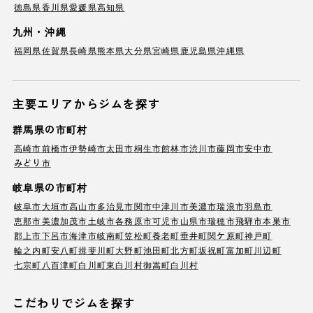
徳島県
香川県
愛媛県
高知県
九州・沖縄
福岡県
佐賀県
長崎県
熊本県
大分県
宮崎県
鹿児島県
沖縄県
主要エリアからジムを探す
群馬県の市町村
高崎市
前橋市
伊勢崎市
太田市
桐生市
館林市
渋川市
藤岡市
安中市
みどり市
岐阜県の市町村
岐阜市
大垣市
高山市
多治見市
関市
中津川市
美濃市
瑞浪市
羽島市
恵那市
美濃加茂市
土岐市
各務原市
可児市
山県市
瑞穂市
飛騨市
本巣市
郡上市
下呂市
海津市
岐南町
笠松町
養老町
垂井町
関ケ原町
神戸町
輪之内町
安八町
揖斐川町
大野町
池田町
北方町
坂祝町
富加町
川辺町
七宗町
八百津町
白川町
東白川村
御嵩町
白川村
こだわりでジムを探す