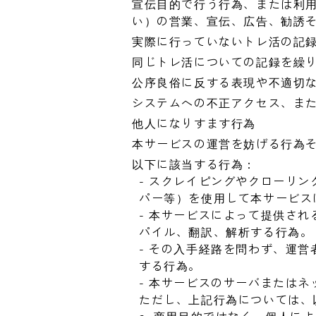
宣伝目的で行う行為、または利
い）の営業、宣伝、広告、勧誘
実際に行っていないトレ活の記
同じトレ活についての記録を繰
公序良俗に反する表現や不適切
システムへの不正アクセス、ま
他人になりすます行為
本サービスの運営を妨げる行為
以下に該当する行為：
- スクレイピングやクローリ
パー等）を使用して本サービス
- 本サービスによって提供さ
パイル、翻訳、解析する行為。
- その入手経路を問わず、運
する行為。
- 本サービスのサーバまたは
ただし、上記行為については、