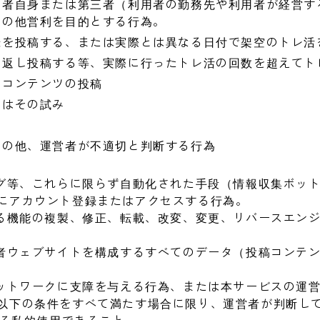
用者自身または第三者（利用者の勤務先や利用者が経営す
その他営利を目的とする行為。
録を投稿する、または実際とは異なる日付で架空のトレ活
り返し投稿する等、実際に行ったトレ活の回数を超えてト
なコンテンツの投稿
たはその試み
その他、運営者が不適切と判断する行為
ング等、これらに限らず自動化された手段（情報収集ボッ
にアカウント登録またはアクセスする行為。
れる機能の複製、修正、転載、改変、変更、リバースエン
営者ウェブサイトを構成するすべてのデータ（投稿コンテ
ネットワークに支障を与える行為、または本サービスの運
以下の条件をすべて満たす場合に限り、運営者が判断し