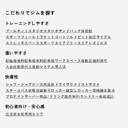
こだわりでジムを探す
トレーニングしやすさ
プール
ホットスタジオ
スタジオ
サンドバック
体育館
スポーツフィールド
ラケットコート
ソルトピット
加圧サイクル
ストレッチスペース
スポーツエリア
フリーエリア
レズミルズ
通いやすさ
駐輪場
無料駐車場
有料駐車場
ワークスペース
複数店舗利用可
入会自動受付
入退館システム導入済
快適性
シャワー
ジャグジー
天然温泉
ドライサウナ
ミストサウナ
スチームバス
岩盤浴
鍵ありロッカー
鍵なしロッカー
荷物棚
水素水
プロテインサーバー
商品/ドリンク販売
WiFi
ランドリー
体組成計
初心者向け・安心感
託児所
女性専用エリア