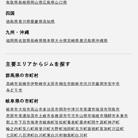
鳥取県
島根県
岡山県
広島県
山口県
四国
徳島県
香川県
愛媛県
高知県
九州・沖縄
福岡県
佐賀県
長崎県
熊本県
大分県
宮崎県
鹿児島県
沖縄県
主要エリアからジムを探す
群馬県の市町村
高崎市
前橋市
伊勢崎市
太田市
桐生市
館林市
渋川市
藤岡市
安中市
みどり市
岐阜県の市町村
岐阜市
大垣市
高山市
多治見市
関市
中津川市
美濃市
瑞浪市
羽島市
恵那市
美濃加茂市
土岐市
各務原市
可児市
山県市
瑞穂市
飛騨市
本巣市
郡上市
下呂市
海津市
岐南町
笠松町
養老町
垂井町
関ケ原町
神戸町
輪之内町
安八町
揖斐川町
大野町
池田町
北方町
坂祝町
富加町
川辺町
七宗町
八百津町
白川町
東白川村
御嵩町
白川村