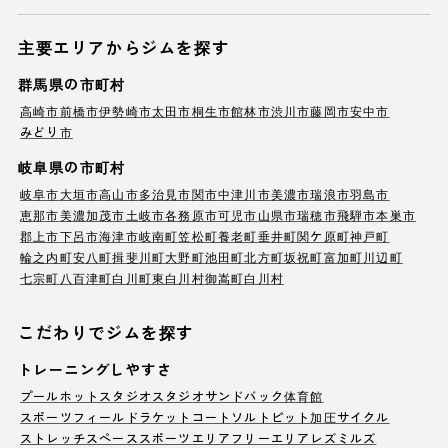
主要エリアからジムを探す
群馬県の市町村
高崎市
前橋市
伊勢崎市
太田市
桐生市
館林市
渋川市
藤岡市
安中市
みどり市
岐阜県の市町村
岐阜市
大垣市
高山市
多治見市
関市
中津川市
美濃市
瑞浪市
羽島市
恵那市
美濃加茂市
土岐市
各務原市
可児市
山県市
瑞穂市
飛騨市
本巣市
郡上市
下呂市
海津市
岐南町
笠松町
養老町
垂井町
関ケ原町
神戸町
輪之内町
安八町
揖斐川町
大野町
池田町
北方町
坂祝町
富加町
川辺町
七宗町
八百津町
白川町
東白川村
御嵩町
白川村
こだわりでジムを探す
トレーニングしやすさ
プール
ホットスタジオ
スタジオ
サンドバック
体育館
スポーツフィールド
ラケットコート
ソルトピット
加圧サイクル
ストレッチスペース
スポーツエリア
フリーエリア
レズミルズ