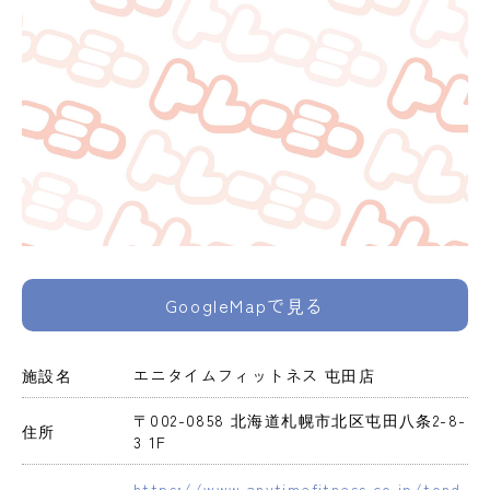
GoogleMapで見る
施設名
エニタイムフィットネス 屯田店
〒002-0858 北海道札幌市北区屯田八条2-8-
住所
3 1F
https://www.anytimefitness.co.jp/tond