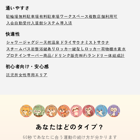
通いやすさ
駐輪場
無料駐車場
有料駐車場
ワークスペース
複数店舗利用可
入会自動受付
入退館システム導入済
快適性
シャワー
ジャグジー
天然温泉
ドライサウナ
ミストサウナ
スチームバス
岩盤浴
鍵ありロッカー
鍵なしロッカー
荷物棚
水素水
プロテインサーバー
商品/ドリンク販売
WiFi
ランドリー
体組成計
初心者向け・安心感
託児所
女性専用エリア
あなたはどのタイプ？
60秒であなたに合う運動の続け方が分かります