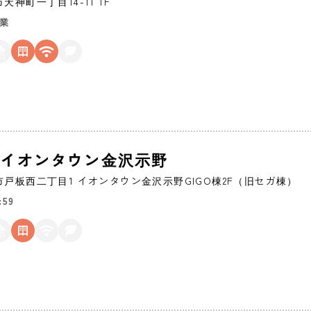
市
天神町一丁目14-11 1F
営業
65 イオンタウン金沢示野
市
戸板西二丁目1 イオンタウン金沢示野GIGO棟2F（旧セガ棟）
:59