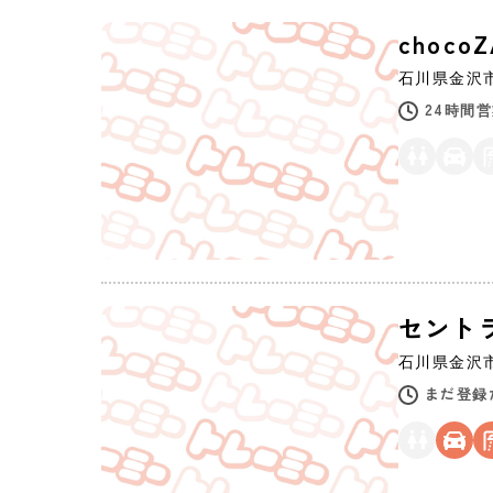
choco
石川県
金沢
24時間
セント
石川県
金沢
まだ登録