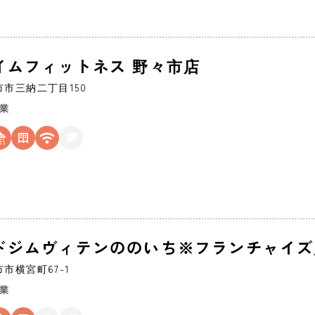
イムフィットネス 野々市店
市市
三納二丁目150
営業
ドジムヴィテンののいち※フランチャイズ
市市
横宮町67-1
営業