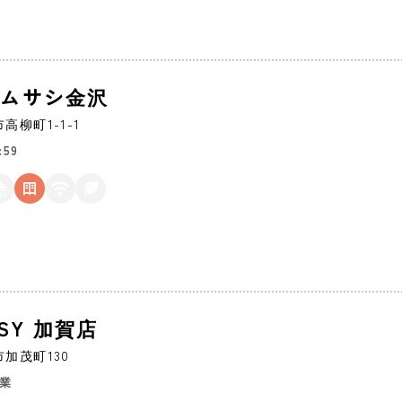
65 ムサシ金沢
市
高柳町1-1-1
:59
ASY 加賀店
市
加茂町130
営業