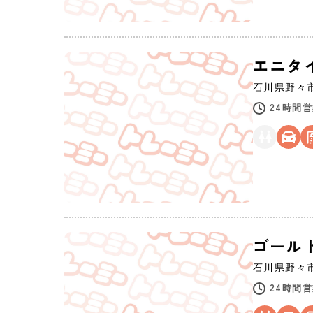
エニタ
石川県
野々
24時間
ゴール
石川県
野々
24時間