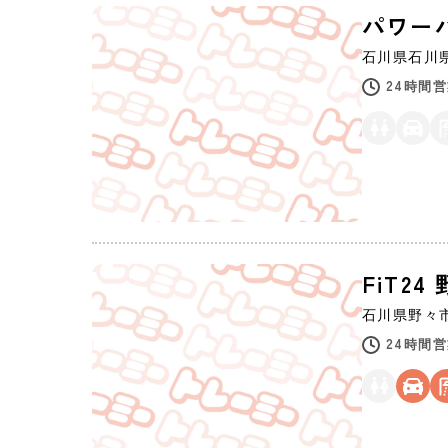
パワー
石川県
石川
24時間
FiT24
石川県
野々
24時間