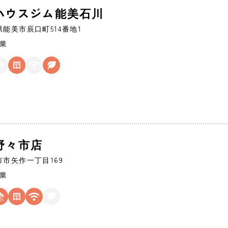
ハウスジム能美石川
県
能美市辰口町514番地1
営業
 野々市店
市市
矢作一丁目169
営業