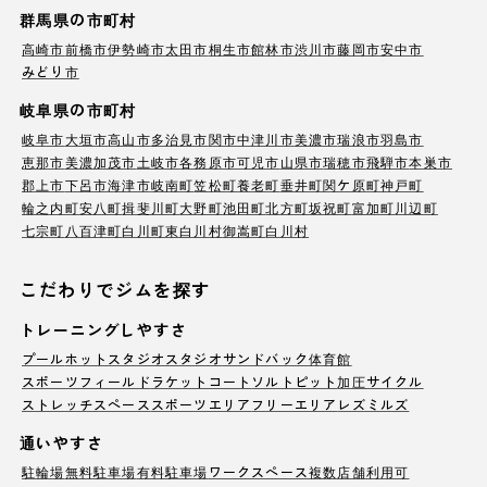
群馬県の市町村
高崎市
前橋市
伊勢崎市
太田市
桐生市
館林市
渋川市
藤岡市
安中市
みどり市
岐阜県の市町村
岐阜市
大垣市
高山市
多治見市
関市
中津川市
美濃市
瑞浪市
羽島市
恵那市
美濃加茂市
土岐市
各務原市
可児市
山県市
瑞穂市
飛騨市
本巣市
郡上市
下呂市
海津市
岐南町
笠松町
養老町
垂井町
関ケ原町
神戸町
輪之内町
安八町
揖斐川町
大野町
池田町
北方町
坂祝町
富加町
川辺町
七宗町
八百津町
白川町
東白川村
御嵩町
白川村
こだわりでジムを探す
トレーニングしやすさ
プール
ホットスタジオ
スタジオ
サンドバック
体育館
スポーツフィールド
ラケットコート
ソルトピット
加圧サイクル
ストレッチスペース
スポーツエリア
フリーエリア
レズミルズ
通いやすさ
駐輪場
無料駐車場
有料駐車場
ワークスペース
複数店舗利用可