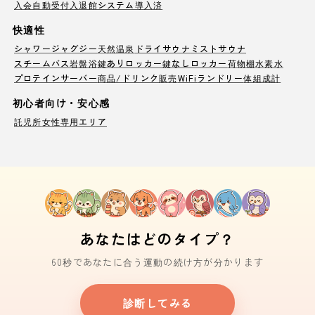
入会自動受付
入退館システム導入済
快適性
シャワー
ジャグジー
天然温泉
ドライサウナ
ミストサウナ
スチームバス
岩盤浴
鍵ありロッカー
鍵なしロッカー
荷物棚
水素水
プロテインサーバー
商品/ドリンク販売
WiFi
ランドリー
体組成計
初心者向け・安心感
託児所
女性専用エリア
あなたはどのタイプ？
60秒であなたに合う運動の続け方が分かります
診断してみる