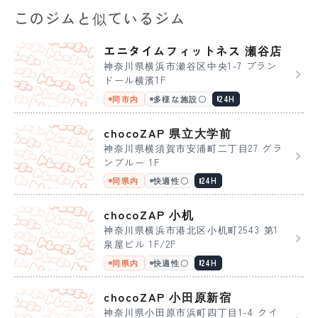
このジムと似ているジム
エニタイムフィットネス 瀬谷店
神奈川県横浜市瀬谷区中央1-7 プラン
ドール横濱1F
同市内
多様な施設〇
24H
chocoZAP 県立大学前
神奈川県横須賀市安浦町二丁目27 グラ
ンブルー 1F
同県内
快適性〇
24H
chocoZAP 小机
神奈川県横浜市港北区小机町2543 第1
泉屋ビル 1F/2F
同県内
快適性〇
24H
chocoZAP 小田原新宿
神奈川県小田原市浜町四丁目1-4 クイ