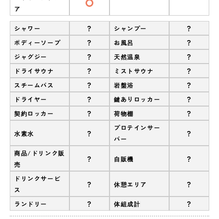
ア
?
?
シャワー
シャンプー
?
?
ボディーソープ
お風呂
?
?
ジャグジー
天然温泉
?
?
ドライサウナ
ミストサウナ
?
?
スチームバス
岩盤浴
?
?
ドライヤー
鍵ありロッカー
?
?
契約ロッカー
荷物棚
プロテインサー
?
?
水素水
バー
商品/ドリンク販
?
?
自販機
売
ドリンクサービ
?
?
休憩エリア
ス
?
?
ランドリー
体組成計