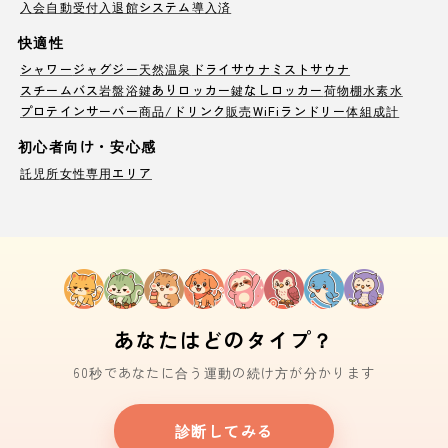
入会自動受付
入退館システム導入済
快適性
シャワー
ジャグジー
天然温泉
ドライサウナ
ミストサウナ
スチームバス
岩盤浴
鍵ありロッカー
鍵なしロッカー
荷物棚
水素水
プロテインサーバー
商品/ドリンク販売
WiFi
ランドリー
体組成計
初心者向け・安心感
託児所
女性専用エリア
あなたはどのタイプ？
60秒であなたに合う運動の続け方が分かります
診断してみる