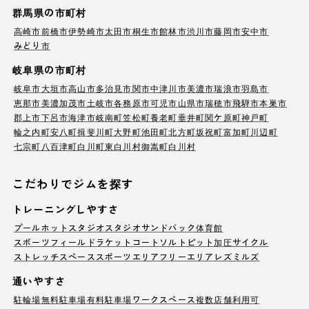
群馬県の市町村
高崎市
前橋市
伊勢崎市
太田市
桐生市
館林市
渋川市
藤岡市
安中市
みどり市
岐阜県の市町村
岐阜市
大垣市
高山市
多治見市
関市
中津川市
美濃市
瑞浪市
羽島市
恵那市
美濃加茂市
土岐市
各務原市
可児市
山県市
瑞穂市
飛騨市
本巣市
郡上市
下呂市
海津市
岐南町
笠松町
養老町
垂井町
関ケ原町
神戸町
輪之内町
安八町
揖斐川町
大野町
池田町
北方町
坂祝町
富加町
川辺町
七宗町
八百津町
白川町
東白川村
御嵩町
白川村
こだわりでジムを探す
トレーニングしやすさ
プール
ホットスタジオ
スタジオ
サンドバック
体育館
スポーツフィールド
ラケットコート
ソルトピット
加圧サイクル
ストレッチスペース
スポーツエリア
フリーエリア
レズミルズ
通いやすさ
駐輪場
無料駐車場
有料駐車場
ワークスペース
複数店舗利用可