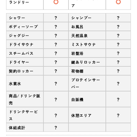
ランドリー
ア
?
?
シャワー
シャンプー
?
?
ボディーソープ
お風呂
?
?
ジャグジー
天然温泉
?
?
ドライサウナ
ミストサウナ
?
?
スチームバス
岩盤浴
?
?
ドライヤー
鍵ありロッカー
?
?
契約ロッカー
荷物棚
プロテインサー
?
?
水素水
バー
商品/ドリンク販
?
?
自販機
売
ドリンクサービ
?
?
休憩エリア
ス
?
体組成計