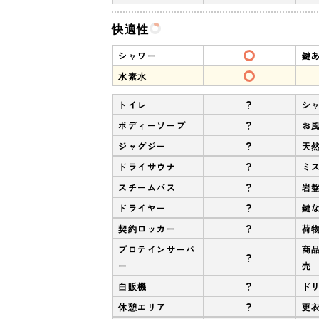
快適性
シャワー
鍵
水素水
?
トイレ
シ
?
ボディーソープ
お
?
ジャグジー
天
?
ドライサウナ
ミ
?
スチームバス
岩
?
ドライヤー
鍵
?
契約ロッカー
荷
プロテインサーバ
商
?
ー
売
?
自販機
ド
?
休憩エリア
更