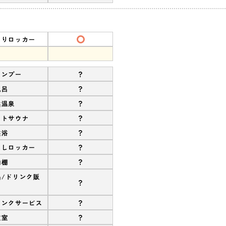
ありロッカー
?
ャンプー
?
風呂
?
然温泉
?
ストサウナ
?
盤浴
?
なしロッカー
?
物棚
品/ドリンク販
?
?
リンクサービス
?
衣室