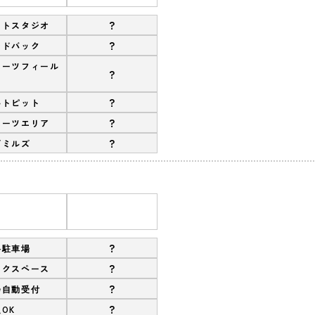
?
ットスタジオ
?
ンドバック
ポーツフィール
?
?
ルトピット
?
ポーツエリア
?
ズミルズ
?
料駐車場
?
ークスペース
?
会自動受付
?
OK