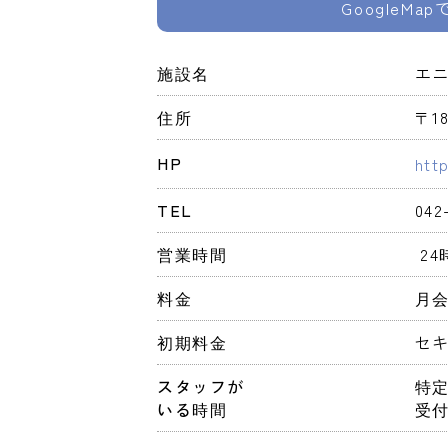
GoogleMa
施設名
エ
住所
〒1
HP
htt
TEL
042
営業時間
 2
料金
月会
初期料金
セキ
スタッフが
特
いる時間
受付