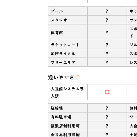
?
プール
ホ
?
スタジオ
サ
ス
?
体育館
ド
?
ラケットコート
ソ
?
加圧サイクル
ス
?
フリーエリア
レ
通いやすさ
入退館システム導
入済
?
駐輪場
無
?
有料駐車場
ワ
?
複数店舗利用可
入
?
全世界利用可能
土足