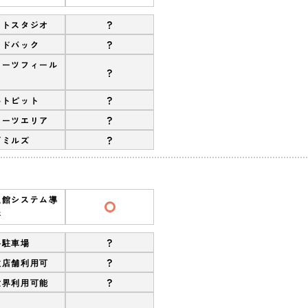
?
ットスタジオ
?
ンドバック
ポーツフィール
?
?
ルトピット
?
ポーツエリア
?
ズミルズ
退館システム導
済
?
料駐車場
?
数店舗利用可
?
世界利用可能