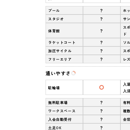
?
プール
ホ
?
スタジオ
サ
ス
?
体育館
ド
?
ラケットコート
ソ
?
加圧サイクル
ス
?
フリーエリア
レ
通いやすさ
入
駐輪場
入
?
無料駐車場
有
?
ワークスペース
複
?
入会自動受付
全
?
土足OK