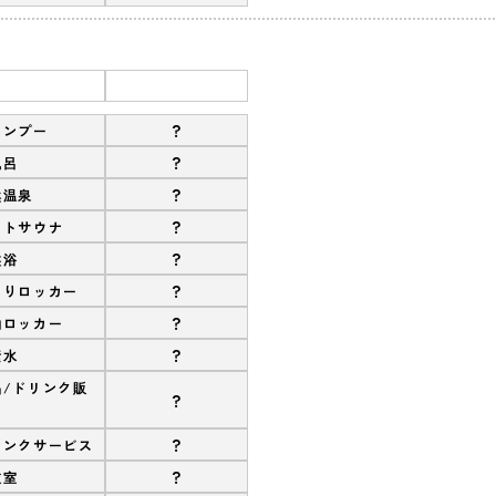
?
ャンプー
?
風呂
?
然温泉
?
ストサウナ
?
盤浴
?
ありロッカー
?
約ロッカー
?
素水
品/ドリンク販
?
?
リンクサービス
?
衣室