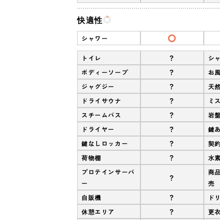
快適性
シャワー
?
トイレ
シ
?
ボディーソープ
お
?
ジャグジー
天
?
ドライサウナ
ミ
?
スチームバス
岩
?
ドライヤー
鍵
?
鍵なしロッカー
契
?
荷物棚
水
プロテインサーバ
商
?
ー
売
?
自販機
ド
?
休憩エリア
更