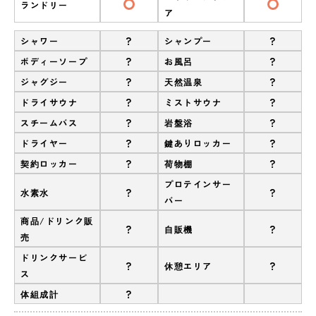
ランドリー
ア
?
?
シャワー
シャンプー
?
?
ボディーソープ
お風呂
?
?
ジャグジー
天然温泉
?
?
ドライサウナ
ミストサウナ
?
?
スチームバス
岩盤浴
?
?
ドライヤー
鍵ありロッカー
?
?
契約ロッカー
荷物棚
プロテインサー
?
?
水素水
バー
商品/ドリンク販
?
?
自販機
売
ドリンクサービ
?
?
休憩エリア
ス
?
体組成計