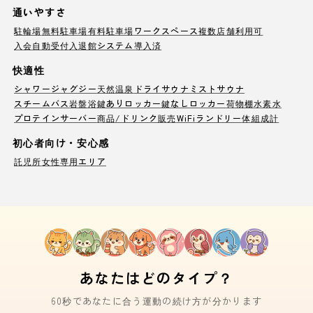
通いやすさ
駐輪場
無料駐車場
有料駐車場
ワークスペース
複数店舗利用可
入会自動受付
入退館システム導入済
快適性
シャワー
ジャグジー
天然温泉
ドライサウナ
ミストサウナ
スチームバス
岩盤浴
鍵ありロッカー
鍵なしロッカー
荷物棚
水素水
プロテインサーバー
商品/ドリンク販売
WiFi
ランドリー
体組成計
初心者向け・安心感
託児所
女性専用エリア
あなたはどのタイプ？
60秒であなたに合う運動の続け方が分かります