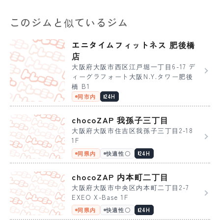
このジムと似ているジム
エニタイムフィットネス 肥後橋
店
大阪府大阪市西区江戸堀一丁目6-17 デ
ィーグラフォート大阪N.Y.タワー肥後
橋 B1
同市内
24H
chocoZAP 我孫子三丁目
大阪府大阪市住吉区我孫子三丁目2-18
1F
同県内
快適性〇
24H
chocoZAP 内本町二丁目
大阪府大阪市中央区内本町二丁目2-7
EXEO X-Base 1F
同県内
快適性〇
24H