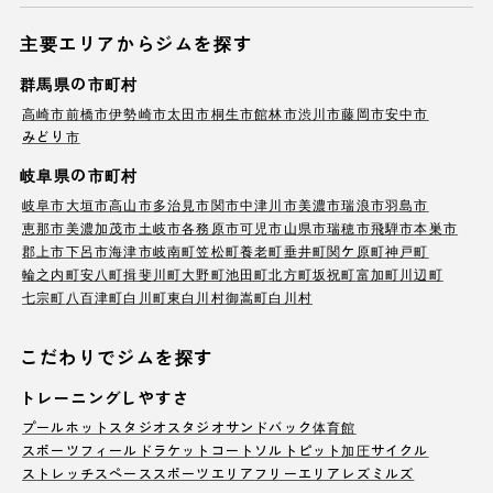
主要エリアからジムを探す
群馬県の市町村
高崎市
前橋市
伊勢崎市
太田市
桐生市
館林市
渋川市
藤岡市
安中市
みどり市
岐阜県の市町村
岐阜市
大垣市
高山市
多治見市
関市
中津川市
美濃市
瑞浪市
羽島市
恵那市
美濃加茂市
土岐市
各務原市
可児市
山県市
瑞穂市
飛騨市
本巣市
郡上市
下呂市
海津市
岐南町
笠松町
養老町
垂井町
関ケ原町
神戸町
輪之内町
安八町
揖斐川町
大野町
池田町
北方町
坂祝町
富加町
川辺町
七宗町
八百津町
白川町
東白川村
御嵩町
白川村
こだわりでジムを探す
トレーニングしやすさ
プール
ホットスタジオ
スタジオ
サンドバック
体育館
スポーツフィールド
ラケットコート
ソルトピット
加圧サイクル
ストレッチスペース
スポーツエリア
フリーエリア
レズミルズ