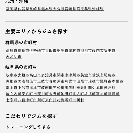
九州・沖縄
福岡県
佐賀県
長崎県
熊本県
大分県
宮崎県
鹿児島県
沖縄県
主要エリアからジムを探す
群馬県の市町村
高崎市
前橋市
伊勢崎市
太田市
桐生市
館林市
渋川市
藤岡市
安中市
みどり市
岐阜県の市町村
岐阜市
大垣市
高山市
多治見市
関市
中津川市
美濃市
瑞浪市
羽島市
恵那市
美濃加茂市
土岐市
各務原市
可児市
山県市
瑞穂市
飛騨市
本巣市
郡上市
下呂市
海津市
岐南町
笠松町
養老町
垂井町
関ケ原町
神戸町
輪之内町
安八町
揖斐川町
大野町
池田町
北方町
坂祝町
富加町
川辺町
七宗町
八百津町
白川町
東白川村
御嵩町
白川村
こだわりでジムを探す
トレーニングしやすさ