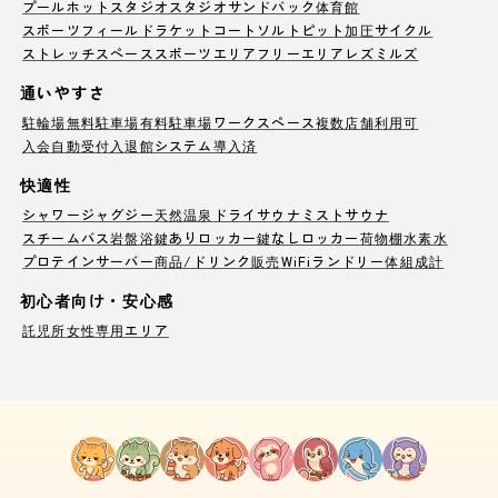
プール
ホットスタジオ
スタジオ
サンドバック
体育館
スポーツフィールド
ラケットコート
ソルトピット
加圧サイクル
ストレッチスペース
スポーツエリア
フリーエリア
レズミルズ
通いやすさ
駐輪場
無料駐車場
有料駐車場
ワークスペース
複数店舗利用可
入会自動受付
入退館システム導入済
快適性
シャワー
ジャグジー
天然温泉
ドライサウナ
ミストサウナ
スチームバス
岩盤浴
鍵ありロッカー
鍵なしロッカー
荷物棚
水素水
プロテインサーバー
商品/ドリンク販売
WiFi
ランドリー
体組成計
初心者向け・安心感
託児所
女性専用エリア