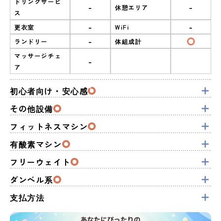
ドリンクサービ
-
-
休憩エリア
ス
-
-
更衣室
WiFi
-
ランドリー
体組成計
マッサージチェ
-
ア
初心者向け・安心感
その他設備
フィットネスマシン
有酸素マシン
フリーウェイト
ダンベル系
支払方法