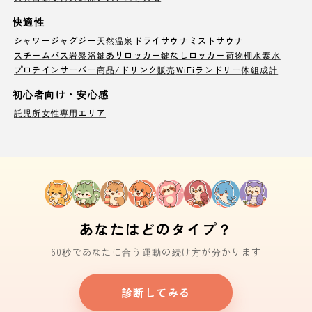
快適性
シャワー
ジャグジー
天然温泉
ドライサウナ
ミストサウナ
スチームバス
岩盤浴
鍵ありロッカー
鍵なしロッカー
荷物棚
水素水
プロテインサーバー
商品/ドリンク販売
WiFi
ランドリー
体組成計
初心者向け・安心感
託児所
女性専用エリア
あなたはどのタイプ？
60秒であなたに合う運動の続け方が分かります
診断してみる