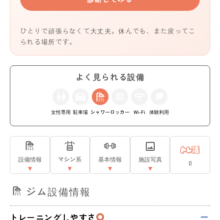
ひとりで頑張らなくて大丈夫。休んでも、また戻ってこ
られる場所です。
よく見られる設備
女性専用
駐車場
シャワー
ロッカー
Wi-Fi
体験利用
設備情報
マシン系
基本情報
施設写真
0
ジム設備情報
トレーニングしやすさ