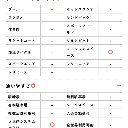
-
-
プール
ホットスタジオ
-
-
スタジオ
サンドバック
スポーツフィー
-
-
体育館
ルド
-
-
ラケットコート
ソルトピット
ストレッチスペ
-
加圧サイクル
ース
-
-
スポーツエリア
フリーエリア
-
レズミルズ
通いやすさ
-
-
駐輪場
無料駐車場
-
-
有料駐車場
ワークスペース
-
-
複数店舗利用可
入会自動受付
入退館システム
-
全世界利用可能
導入済