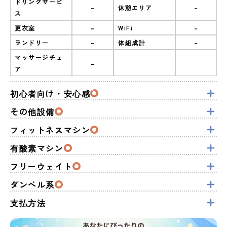
ドリンクサービ
-
-
休憩エリア
ス
-
-
更衣室
WiFi
-
-
ランドリー
体組成計
マッサージチェ
-
ア
初心者向け・安心感
その他設備
フィットネスマシン
有酸素マシン
フリーウェイト
ダンベル系
支払方法