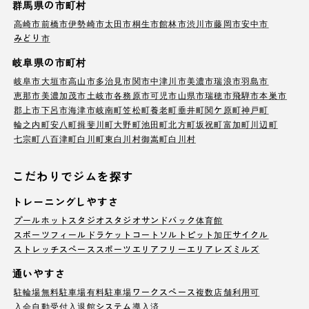
群馬県の市町村
高崎市
前橋市
伊勢崎市
太田市
桐生市
館林市
渋川市
藤岡市
安中市
みどり市
岐阜県の市町村
岐阜市
大垣市
高山市
多治見市
関市
中津川市
美濃市
瑞浪市
羽島市
恵那市
美濃加茂市
土岐市
各務原市
可児市
山県市
瑞穂市
飛騨市
本巣市
郡上市
下呂市
海津市
岐南町
笠松町
養老町
垂井町
関ケ原町
神戸町
輪之内町
安八町
揖斐川町
大野町
池田町
北方町
坂祝町
富加町
川辺町
七宗町
八百津町
白川町
東白川村
御嵩町
白川村
こだわりでジムを探す
トレーニングしやすさ
プール
ホットスタジオ
スタジオ
サンドバック
体育館
スポーツフィールド
ラケットコート
ソルトピット
加圧サイクル
ストレッチスペース
スポーツエリア
フリーエリア
レズミルズ
通いやすさ
駐輪場
無料駐車場
有料駐車場
ワークスペース
複数店舗利用可
入会自動受付
入退館システム導入済