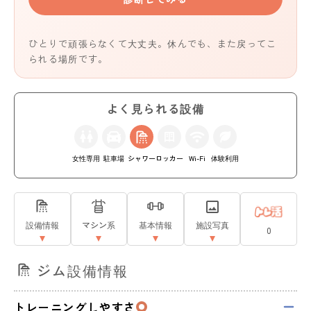
ひとりで頑張らなくて大丈夫。休んでも、また戻ってこ
られる場所です。
よく見られる設備
女性専用
駐車場
シャワー
ロッカー
Wi-Fi
体験利用
設備情報
マシン系
基本情報
施設写真
0
ジム設備情報
トレーニングしやすさ