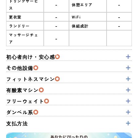
ドリンクサービ
-
-
休憩エリア
ス
-
-
更衣室
WiFi
-
-
ランドリー
体組成計
マッサージチェ
-
ア
初心者向け・安心感
その他設備
フィットネスマシン
有酸素マシン
フリーウェイト
ダンベル系
支払方法