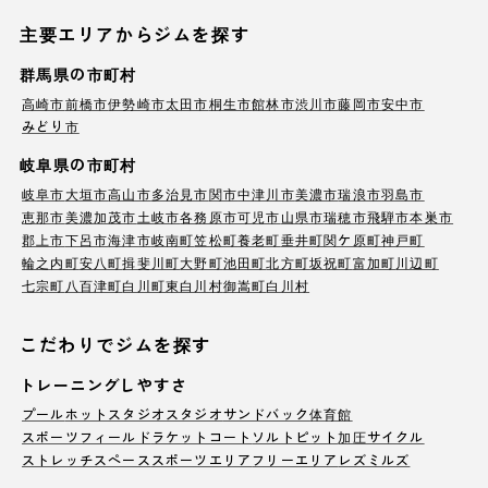
主要エリアからジムを探す
群馬県の市町村
高崎市
前橋市
伊勢崎市
太田市
桐生市
館林市
渋川市
藤岡市
安中市
みどり市
岐阜県の市町村
岐阜市
大垣市
高山市
多治見市
関市
中津川市
美濃市
瑞浪市
羽島市
恵那市
美濃加茂市
土岐市
各務原市
可児市
山県市
瑞穂市
飛騨市
本巣市
郡上市
下呂市
海津市
岐南町
笠松町
養老町
垂井町
関ケ原町
神戸町
輪之内町
安八町
揖斐川町
大野町
池田町
北方町
坂祝町
富加町
川辺町
七宗町
八百津町
白川町
東白川村
御嵩町
白川村
こだわりでジムを探す
トレーニングしやすさ
プール
ホットスタジオ
スタジオ
サンドバック
体育館
スポーツフィールド
ラケットコート
ソルトピット
加圧サイクル
ストレッチスペース
スポーツエリア
フリーエリア
レズミルズ