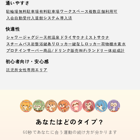
通いやすさ
駐輪場
無料駐車場
有料駐車場
ワークスペース
複数店舗利用可
入会自動受付
入退館システム導入済
快適性
シャワー
ジャグジー
天然温泉
ドライサウナ
ミストサウナ
スチームバス
岩盤浴
鍵ありロッカー
鍵なしロッカー
荷物棚
水素水
プロテインサーバー
商品/ドリンク販売
WiFi
ランドリー
体組成計
初心者向け・安心感
託児所
女性専用エリア
あなたはどのタイプ？
60秒であなたに合う運動の続け方が分かります