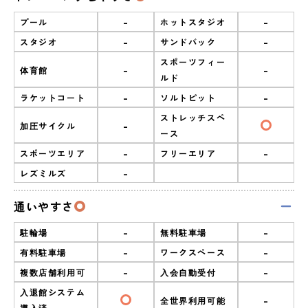
-
-
プール
ホットスタジオ
-
-
スタジオ
サンドバック
スポーツフィー
-
-
体育館
ルド
-
-
ラケットコート
ソルトピット
ストレッチスペ
-
加圧サイクル
ース
-
-
スポーツエリア
フリーエリア
-
レズミルズ
通いやすさ
-
-
駐輪場
無料駐車場
-
-
有料駐車場
ワークスペース
-
-
複数店舗利用可
入会自動受付
入退館システム
-
全世界利用可能
導入済