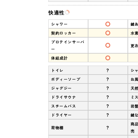
快適性
シャワー
鍵
契約ロッカー
水
プロテインサーバ
更
ー
体組成計
?
トイレ
シ
?
ボディーソープ
お
?
ジャグジー
天
?
ドライサウナ
ミ
?
スチームバス
岩
?
ドライヤー
鍵
商
?
荷物棚
売