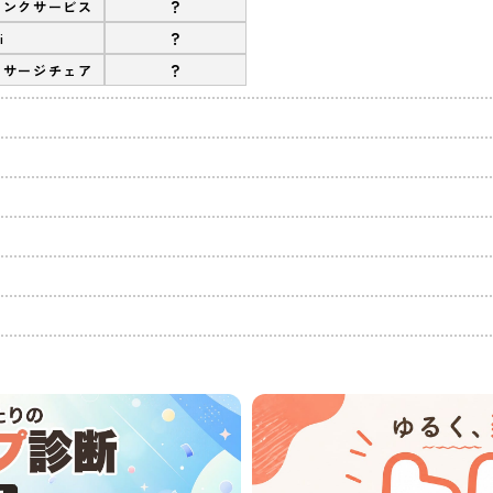
?
リンクサービス
?
i
?
ッサージチェア