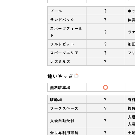
?
プール
ホ
?
サンドバック
体
スポーツフィール
?
ラ
ド
?
ソルトピット
加
?
スポーツエリア
フ
?
レズミルズ
通いやすさ
無料駐車場
?
駐輪場
有
?
ワークスペース
複
入
?
入会自動受付
入
?
全世界利用可能
土足