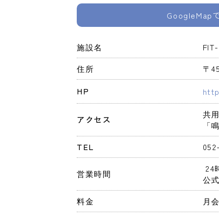
GoogleMa
施設名
FI
住所
〒4
HP
htt
共用
アクセス
「
TEL
052
 2
営業時間
公式
料金
月会