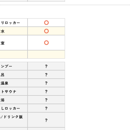
ありロッカー
素水
衣室
?
ャンプー
?
風呂
?
然温泉
?
ストサウナ
?
盤浴
?
なしロッカー
品/ドリンク販
?