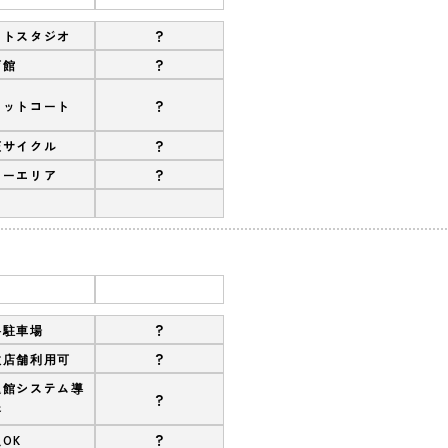
?
ットスタジオ
?
育館
?
ケットコート
?
圧サイクル
?
リーエリア
?
料駐車場
?
数店舗利用可
退館システム導
?
済
?
OK