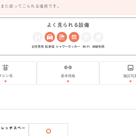
、また戻ってこられる場所です。
よく見られる設備
女性専用
駐車場
シャワー
ロッカー
Wi-Fi
体験利用
マシン系
基本情報
施設写
トレッチスペー