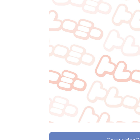
GoogleMa