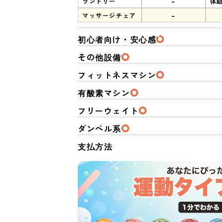
-
ランドリー
体
-
マッサージチェア
初心者向け・安心感
その他設備
フィットネスマシン
有酸素マシン
フリーウェイト
ダンベル系
支払方法