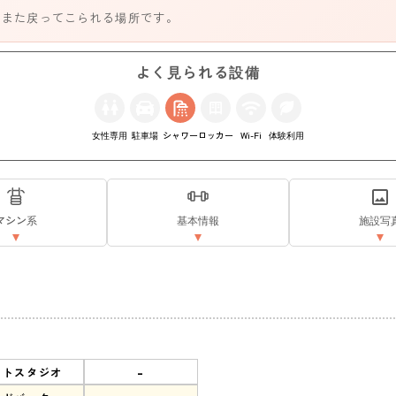
、また戻ってこられる場所です。
よく見られる設備
女性専用
駐車場
シャワー
ロッカー
Wi-Fi
体験利用
マシン系
基本情報
施設写
-
ットスタジオ