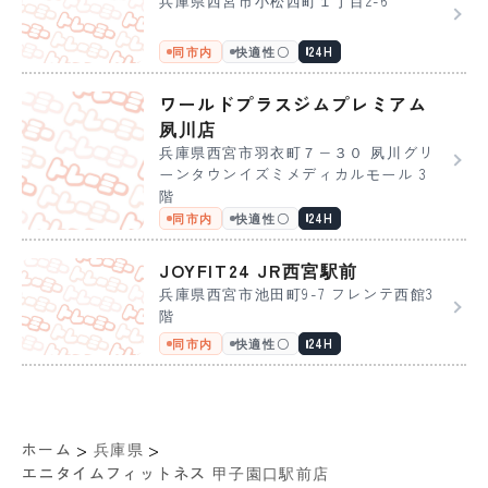
兵庫県西宮市小松西町１丁目2-6
同市内
快適性〇
24H
ワールドプラスジムプレミアム
夙川店
兵庫県西宮市羽衣町７−３０ 夙川グリ
ーンタウンイズミメディカルモール 3
階
同市内
快適性〇
24H
JOYFIT24 JR西宮駅前
兵庫県西宮市池田町9-7 フレンテ西館3
階
同市内
快適性〇
24H
>
>
ホーム
兵庫県
エニタイムフィットネス 甲子園口駅前店