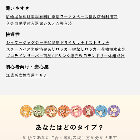
通いやすさ
駐輪場
無料駐車場
有料駐車場
ワークスペース
複数店舗利用可
入会自動受付
入退館システム導入済
快適性
シャワー
ジャグジー
天然温泉
ドライサウナ
ミストサウナ
スチームバス
岩盤浴
鍵ありロッカー
鍵なしロッカー
荷物棚
水素水
プロテインサーバー
商品/ドリンク販売
WiFi
ランドリー
体組成計
初心者向け・安心感
託児所
女性専用エリア
あなたはどのタイプ？
60秒であなたに合う運動の続け方が分かります