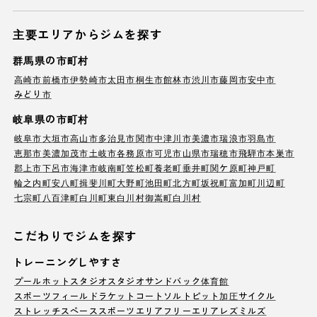
主要エリアからジムを探す
群馬県の市町村
高崎市
前橋市
伊勢崎市
太田市
桐生市
館林市
渋川市
藤岡市
安中市
みどり市
岐阜県の市町村
岐阜市
大垣市
高山市
多治見市
関市
中津川市
美濃市
瑞浪市
羽島市
恵那市
美濃加茂市
土岐市
各務原市
可児市
山県市
瑞穂市
飛騨市
本巣市
郡上市
下呂市
海津市
岐南町
笠松町
養老町
垂井町
関ケ原町
神戸町
輪之内町
安八町
揖斐川町
大野町
池田町
北方町
坂祝町
富加町
川辺町
七宗町
八百津町
白川町
東白川村
御嵩町
白川村
こだわりでジムを探す
トレーニングしやすさ
プール
ホットスタジオ
スタジオ
サンドバック
体育館
スポーツフィールド
ラケットコート
ソルトピット
加圧サイクル
ストレッチスペース
スポーツエリア
フリーエリア
レズミルズ