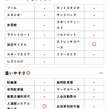
-
-
プール
ホットスタジオ
-
-
スタジオ
サンドバック
スポーツフィー
-
-
体育館
ルド
-
-
ラケットコート
ソルトピット
ストレッチスペ
-
加圧サイクル
ース
-
-
スポーツエリア
フリーエリア
-
レズミルズ
通いやすさ
-
-
駐輪場
無料駐車場
-
-
有料駐車場
ワークスペース
-
-
複数店舗利用可
入会自動受付
入退館システム
-
全世界利用可能
導入済