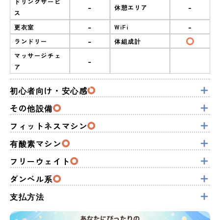
ドリンクサービ
-
-
休憩エリア
ス
-
-
更衣室
WiFi
-
ランドリー
体組成計
マッサージチェ
-
ア
初心者向け・安心感
その他設備
フィットネスマシン
有酸素マシン
フリーウェイト
ダンベル系
支払方法