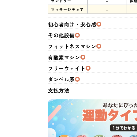
-
ランドリー
体
-
マッサージチェア
初心者向け・安心感
その他設備
フィットネスマシン
有酸素マシン
フリーウェイト
ダンベル系
支払方法