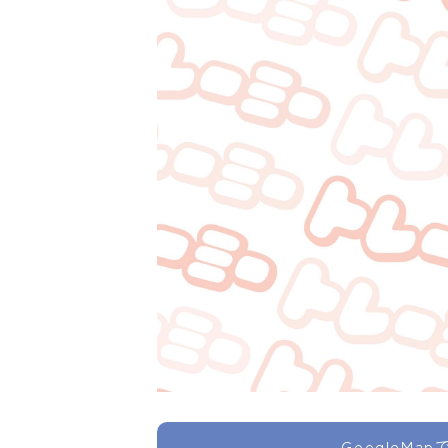
GoogleMa