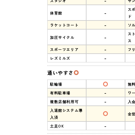
-
スタジオ
サ
ス
-
体育館
ド
-
ラケットコート
ソ
ス
-
加圧サイクル
ス
-
スポーツエリア
フ
-
レズミルズ
通いやすさ
駐輪場
無
-
有料駐車場
ワ
-
複数店舗利用可
入
入退館システム導
全
入済
-
土足OK