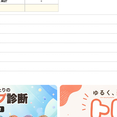
-
組成計