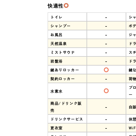
快適性
-
トイレ
シ
-
シャンプー
ボ
-
お風呂
ジ
-
天然温泉
ド
-
ミストサウナ
ス
-
岩盤浴
ド
鍵ありロッカー
鍵
-
契約ロッカー
荷
プ
水素水
ー
商品/ドリンク販
-
自
売
-
ドリンクサービス
休
-
更衣室
WiF