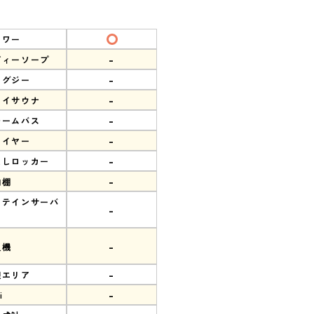
ャワー
-
ディーソープ
-
ャグジー
-
ライサウナ
-
チームバス
-
ライヤー
-
なしロッカー
-
物棚
ロテインサーバ
-
-
販機
-
憩エリア
-
i