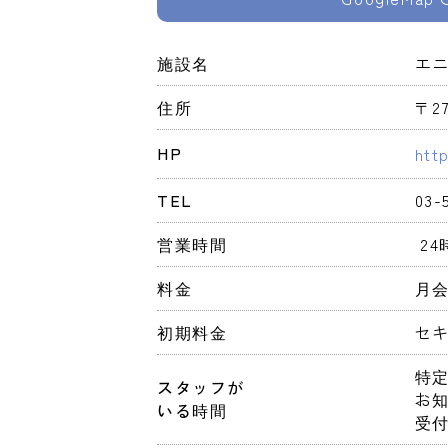
施設名
エ
住所
〒2
HP
htt
TEL
03-
営業時間
 2
料金
月会
初期料金
セキ
特
スタッフが
お知
いる時間
受付