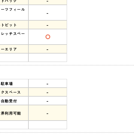
-
ンドバック
ポーツフィール
-
-
ルトピット
トレッチスペー
-
リーエリア
-
料駐車場
-
ークスペース
-
会自動受付
-
世界利用可能