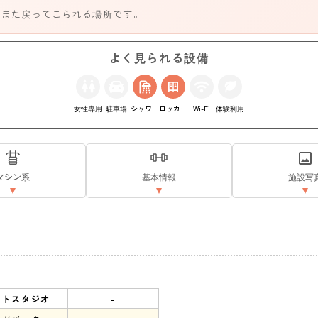
、また戻ってこられる場所です。
よく見られる設備
女性専用
駐車場
シャワー
ロッカー
Wi-Fi
体験利用
マシン系
基本情報
施設写
-
ットスタジオ