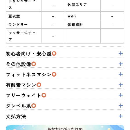
ドリンクサービ
-
-
休憩エリア
ス
-
-
更衣室
WiFi
-
-
ランドリー
体組成計
マッサージチェ
-
ア
初心者向け・安心感
その他設備
フィットネスマシン
有酸素マシン
フリーウェイト
ダンベル系
支払方法