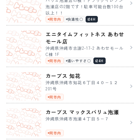
バリュ泡瀬店の横！ドラックイレブン
泡瀬店の2階です！駐車可能台数100台
以上！！
同市内
快適性〇
24H
エニタイムフィットネス あわせ
モール店
沖縄県沖縄市古謝2-17-2 あわせモール
C棟 1F
同市内
通いやすさ〇
24H
カーブス 知花
沖縄県沖縄市知花６丁目４０−１２
201号
同市内
カーブス マックスバリュ泡瀬
沖縄県沖縄市泡瀬４丁目５−７
同市内