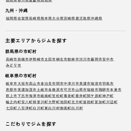
九州・沖縄
福岡県
佐賀県
長崎県
熊本県
大分県
宮崎県
鹿児島県
沖縄県
主要エリアからジムを探す
群馬県の市町村
高崎市
前橋市
伊勢崎市
太田市
桐生市
館林市
渋川市
藤岡市
安中市
みどり市
岐阜県の市町村
岐阜市
大垣市
高山市
多治見市
関市
中津川市
美濃市
瑞浪市
羽島市
恵那市
美濃加茂市
土岐市
各務原市
可児市
山県市
瑞穂市
飛騨市
本巣市
郡上市
下呂市
海津市
岐南町
笠松町
養老町
垂井町
関ケ原町
神戸町
輪之内町
安八町
揖斐川町
大野町
池田町
北方町
坂祝町
富加町
川辺町
七宗町
八百津町
白川町
東白川村
御嵩町
白川村
こだわりでジムを探す