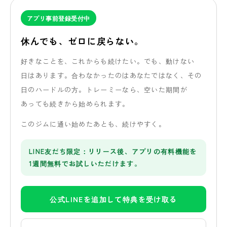
アプリ事前登録受付中
休んでも、
ゼロに
戻らない。
好きな
ことを、
これからも
続けたい。
でも、
動けない
日は
あります。
合わなかったのは
あなたではなく、
その
日の
ハードルの方。
トレーミーなら、
空いた
期間が
あっても
続きから
始められます。
この
ジムに
通い
始めた
あとも、
続けやすく。
LINE友だち限定：リリース後、アプリの有料機能を
1週間無料でお試しいただけます。
公式LINEを追加して特典を受け取る