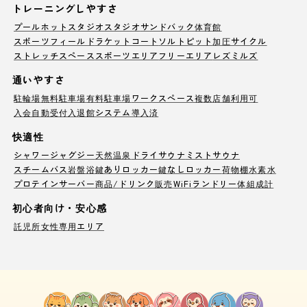
トレーニングしやすさ
プール
ホットスタジオ
スタジオ
サンドバック
体育館
スポーツフィールド
ラケットコート
ソルトピット
加圧サイクル
ストレッチスペース
スポーツエリア
フリーエリア
レズミルズ
通いやすさ
駐輪場
無料駐車場
有料駐車場
ワークスペース
複数店舗利用可
入会自動受付
入退館システム導入済
快適性
シャワー
ジャグジー
天然温泉
ドライサウナ
ミストサウナ
スチームバス
岩盤浴
鍵ありロッカー
鍵なしロッカー
荷物棚
水素水
プロテインサーバー
商品/ドリンク販売
WiFi
ランドリー
体組成計
初心者向け・安心感
託児所
女性専用エリア