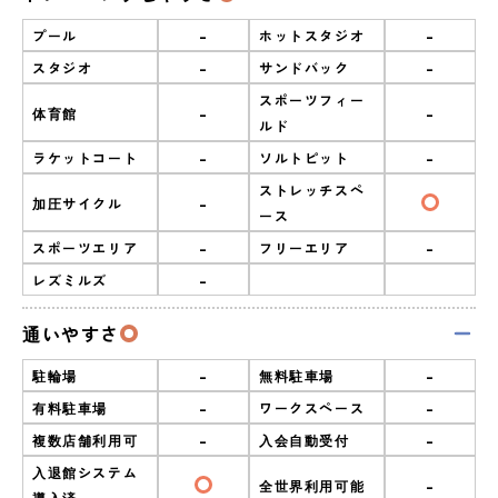
-
-
プール
ホットスタジオ
-
-
スタジオ
サンドバック
スポーツフィー
-
-
体育館
ルド
-
-
ラケットコート
ソルトピット
ストレッチスペ
-
加圧サイクル
ース
-
-
スポーツエリア
フリーエリア
-
レズミルズ
通いやすさ
-
-
駐輪場
無料駐車場
-
-
有料駐車場
ワークスペース
-
-
複数店舗利用可
入会自動受付
入退館システム
-
全世界利用可能
導入済