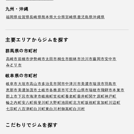
九州・沖縄
福岡県
佐賀県
長崎県
熊本県
大分県
宮崎県
鹿児島県
沖縄県
主要エリアからジムを探す
群馬県の市町村
高崎市
前橋市
伊勢崎市
太田市
桐生市
館林市
渋川市
藤岡市
安中市
みどり市
岐阜県の市町村
岐阜市
大垣市
高山市
多治見市
関市
中津川市
美濃市
瑞浪市
羽島市
恵那市
美濃加茂市
土岐市
各務原市
可児市
山県市
瑞穂市
飛騨市
本巣市
郡上市
下呂市
海津市
岐南町
笠松町
養老町
垂井町
関ケ原町
神戸町
輪之内町
安八町
揖斐川町
大野町
池田町
北方町
坂祝町
富加町
川辺町
七宗町
八百津町
白川町
東白川村
御嵩町
白川村
こだわりでジムを探す