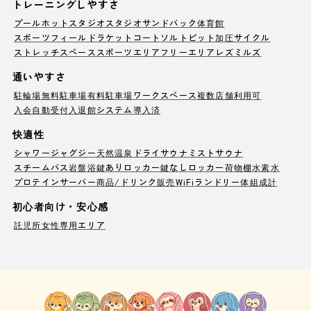
トレーニングしやすさ
プール
ホットスタジオ
スタジオ
サンドバック
体育館
スポーツフィールド
ラケットコート
ソルトピット
加圧サイクル
ストレッチスペース
スポーツエリア
フリーエリア
レズミルズ
通いやすさ
駐輪場
無料駐車場
有料駐車場
ワークスペース
複数店舗利用可
入会自動受付
入退館システム導入済
快適性
シャワー
ジャグジー
天然温泉
ドライサウナ
ミストサウナ
スチームバス
岩盤浴
鍵ありロッカー
鍵なしロッカー
荷物棚
水素水
プロテインサーバー
商品/ドリンク販売
WiFi
ランドリー
体組成計
初心者向け・安心感
託児所
女性専用エリア