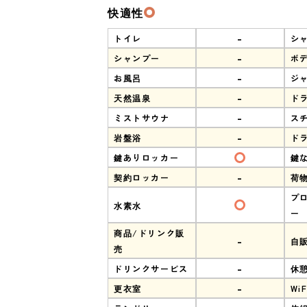
快適性
-
トイレ
シ
-
シャンプー
ボ
-
お風呂
ジ
-
天然温泉
ド
-
ミストサウナ
ス
-
岩盤浴
ド
鍵ありロッカー
鍵
-
契約ロッカー
荷
プ
水素水
ー
商品/ドリンク販
-
自
売
-
ドリンクサービス
休
-
更衣室
WiF