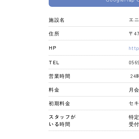
施設名
エ
住所
〒4
HP
htt
TEL
056
営業時間
 2
料金
月会
初期料金
セキ
スタッフが
特
いる時間
受付