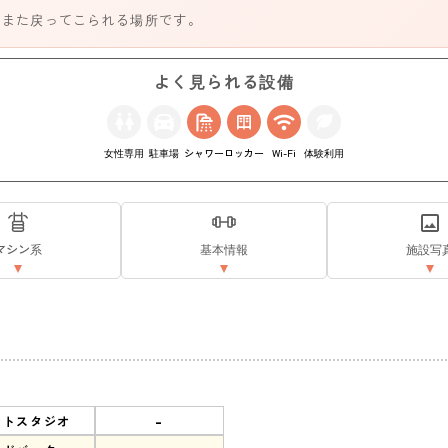
、また戻ってこられる場所です。
よく見られる設備
女性専用
駐車場
シャワー
ロッカー
Wi-Fi
体験利用
マシン系
基本情報
施設写
-
ットスタジオ