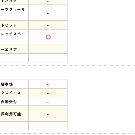
-
ンドバック
ポーツフィール
-
-
ルトピット
トレッチスペー
-
リーエリア
-
料駐車場
-
ークスペース
-
会自動受付
-
世界利用可能