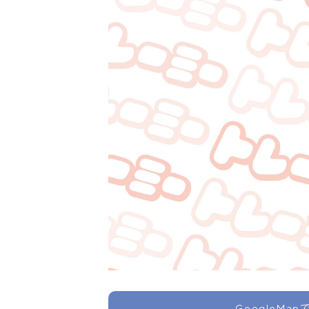
GoogleMa