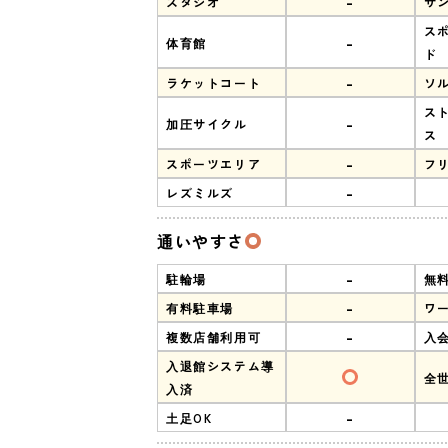
-
スタジオ
サ
ス
-
体育館
ド
-
ラケットコート
ソ
ス
-
加圧サイクル
ス
-
スポーツエリア
フ
-
レズミルズ
通いやすさ
-
駐輪場
無
-
有料駐車場
ワ
-
複数店舗利用可
入
入退館システム導
全
入済
-
土足OK