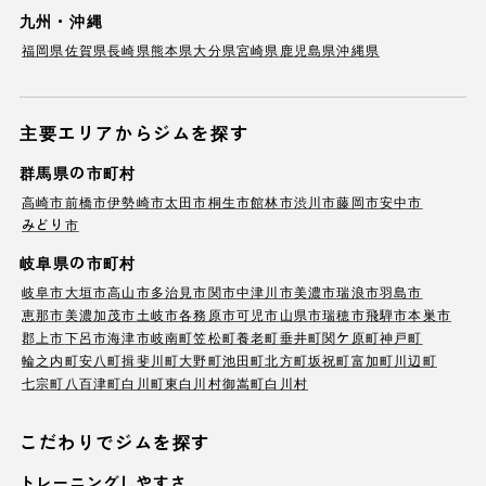
九州・沖縄
福岡県
佐賀県
長崎県
熊本県
大分県
宮崎県
鹿児島県
沖縄県
主要エリアからジムを探す
群馬県の市町村
高崎市
前橋市
伊勢崎市
太田市
桐生市
館林市
渋川市
藤岡市
安中市
みどり市
岐阜県の市町村
岐阜市
大垣市
高山市
多治見市
関市
中津川市
美濃市
瑞浪市
羽島市
恵那市
美濃加茂市
土岐市
各務原市
可児市
山県市
瑞穂市
飛騨市
本巣市
郡上市
下呂市
海津市
岐南町
笠松町
養老町
垂井町
関ケ原町
神戸町
輪之内町
安八町
揖斐川町
大野町
池田町
北方町
坂祝町
富加町
川辺町
七宗町
八百津町
白川町
東白川村
御嵩町
白川村
こだわりでジムを探す
トレーニングしやすさ