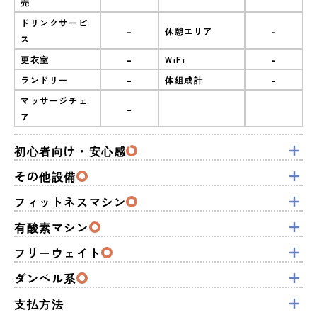
売
ドリンクサービ
-
-
休憩エリア
ス
-
-
更衣室
WiFi
-
-
ランドリー
体組成計
マッサージチェ
-
ア
初心者向け・安心感
その他設備
フィットネスマシン
有酸素マシン
フリーウェイト
ダンベル系
支払方法