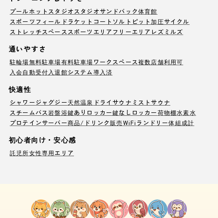
プール
ホットスタジオ
スタジオ
サンドバック
体育館
スポーツフィールド
ラケットコート
ソルトピット
加圧サイクル
ストレッチスペース
スポーツエリア
フリーエリア
レズミルズ
通いやすさ
駐輪場
無料駐車場
有料駐車場
ワークスペース
複数店舗利用可
入会自動受付
入退館システム導入済
快適性
シャワー
ジャグジー
天然温泉
ドライサウナ
ミストサウナ
スチームバス
岩盤浴
鍵ありロッカー
鍵なしロッカー
荷物棚
水素水
プロテインサーバー
商品/ドリンク販売
WiFi
ランドリー
体組成計
初心者向け・安心感
託児所
女性専用エリア