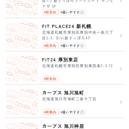
目7-2 新さっぽろアークシティ サンピ
アザ 5F
同市内
通いやすさ〇
FIT PLACE24 新札幌
北海道札幌市厚別区厚別中央一条六丁
目3-3- BiVi新さっぽろ4F
同市内
通いやすさ〇
FiT24 厚別東店
北海道札幌市厚別区厚別東四条3-3-12
同市内
カーブス 旭川旭町
北海道旭川市旭町二条十丁目
同県内
通いやすさ〇
カーブス 旭川神居