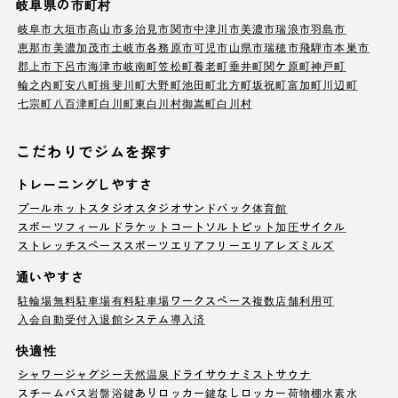
岐阜県の市町村
岐阜市
大垣市
高山市
多治見市
関市
中津川市
美濃市
瑞浪市
羽島市
恵那市
美濃加茂市
土岐市
各務原市
可児市
山県市
瑞穂市
飛騨市
本巣市
郡上市
下呂市
海津市
岐南町
笠松町
養老町
垂井町
関ケ原町
神戸町
輪之内町
安八町
揖斐川町
大野町
池田町
北方町
坂祝町
富加町
川辺町
七宗町
八百津町
白川町
東白川村
御嵩町
白川村
こだわりでジムを探す
トレーニングしやすさ
プール
ホットスタジオ
スタジオ
サンドバック
体育館
スポーツフィールド
ラケットコート
ソルトピット
加圧サイクル
ストレッチスペース
スポーツエリア
フリーエリア
レズミルズ
通いやすさ
駐輪場
無料駐車場
有料駐車場
ワークスペース
複数店舗利用可
入会自動受付
入退館システム導入済
快適性
シャワー
ジャグジー
天然温泉
ドライサウナ
ミストサウナ
スチームバス
岩盤浴
鍵ありロッカー
鍵なしロッカー
荷物棚
水素水