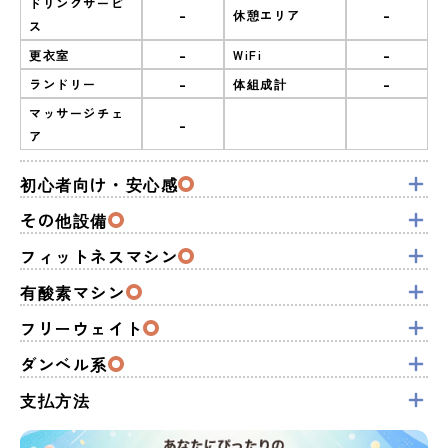
ドリンクサービ
-
-
休憩エリア
ス
-
-
更衣室
WiFi
-
-
ランドリー
体組成計
マッサージチェ
-
ア
初心者向け・安心感
その他設備
フィットネスマシン
有酸素マシン
フリーウェイト
ダンベル系
支払方法