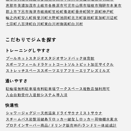
恵那市
美濃加茂市
土岐市
各務原市
可児市
山県市
瑞穂市
飛騨市
本巣市
郡上市
下呂市
海津市
岐南町
笠松町
養老町
垂井町
関ケ原町
神戸町
輪之内町
安八町
揖斐川町
大野町
池田町
北方町
坂祝町
富加町
川辺町
七宗町
八百津町
白川町
東白川村
御嵩町
白川村
こだわりでジムを探す
トレーニングしやすさ
プール
ホットスタジオ
スタジオ
サンドバック
体育館
スポーツフィールド
ラケットコート
ソルトピット
加圧サイクル
ストレッチスペース
スポーツエリア
フリーエリア
レズミルズ
通いやすさ
駐輪場
無料駐車場
有料駐車場
ワークスペース
複数店舗利用可
入会自動受付
入退館システム導入済
快適性
シャワー
ジャグジー
天然温泉
ドライサウナ
ミストサウナ
スチームバス
岩盤浴
鍵ありロッカー
鍵なしロッカー
荷物棚
水素水
プロテインサーバー
商品/ドリンク販売
WiFi
ランドリー
体組成計