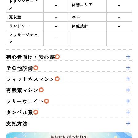
ドリンクサービ
-
-
休憩エリア
ス
-
-
更衣室
WiFi
-
-
ランドリー
体組成計
マッサージチェ
-
ア
初心者向け・安心感
その他設備
フィットネスマシン
有酸素マシン
フリーウェイト
ダンベル系
支払方法