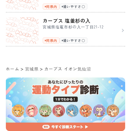
同県内
通いやすさ〇
カーブス 塩釜杉の入
宮城県塩竈市杉の入一丁目21-12
同県内
通いやすさ〇
>
>
ホーム
宮城県
カーブス イオン気仙沼