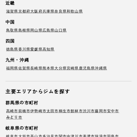
近畿
滋賀県
京都府
大阪府
兵庫県
奈良県
和歌山県
中国
鳥取県
島根県
岡山県
広島県
山口県
四国
徳島県
香川県
愛媛県
高知県
九州・沖縄
福岡県
佐賀県
長崎県
熊本県
大分県
宮崎県
鹿児島県
沖縄県
主要エリアからジムを探す
群馬県の市町村
高崎市
前橋市
伊勢崎市
太田市
桐生市
館林市
渋川市
藤岡市
安中市
みどり市
岐阜県の市町村
岐阜市
大垣市
高山市
多治見市
関市
中津川市
美濃市
瑞浪市
羽島市