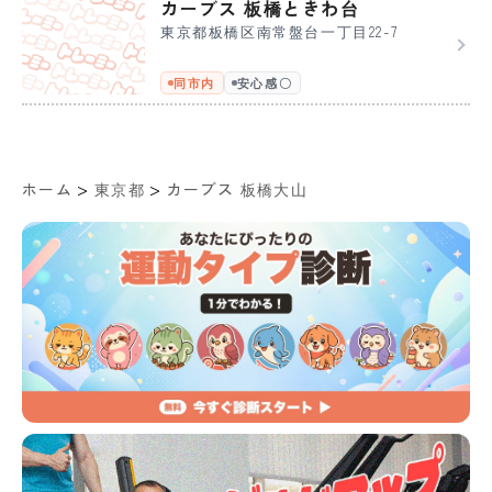
カーブス 板橋ときわ台
東京都板橋区南常盤台一丁目22-7
同市内
安心感〇
>
>
ホーム
東京都
カーブス 板橋大山