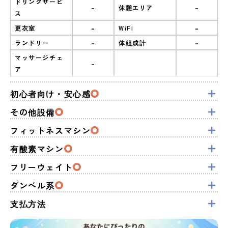
ドリンクサービ
-
-
休憩エリア
ス
-
-
更衣室
WiFi
-
-
ランドリー
体組成計
マッサージチェ
-
ア
初心者向け・安心感
その他設備
フィットネスマシン
有酸素マシン
フリーウェイト
ダンベル系
支払方法