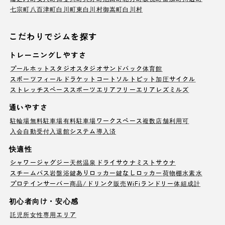
七宗町
八百津町
白川町
東白川村
御嵩町
白川村
こだわりでジムを探す
トレーニングしやすさ
プール
ホットスタジオ
スタジオ
サンドバック
体育館
スポーツフィールド
ラケットコート
ソルトピット
加圧サイクル
ストレッチスペース
スポーツエリア
フリーエリア
レズミルズ
通いやすさ
駐輪場
無料駐車場
有料駐車場
ワークスペース
複数店舗利用可
入会自動受付
入退館システム導入済
快適性
シャワー
ジャグジー
天然温泉
ドライサウナ
ミストサウナ
スチームバス
岩盤浴
鍵ありロッカー
鍵なしロッカー
荷物棚
水素水
プロテインサーバー
商品/ドリンク販売
WiFi
ランドリー
体組成計
初心者向け・安心感
託児所
女性専用エリア