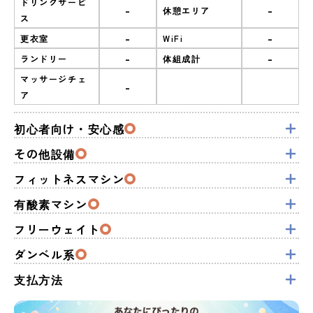
ドリンクサービ
-
-
休憩エリア
ス
-
-
更衣室
WiFi
-
-
ランドリー
体組成計
マッサージチェ
-
ア
初心者向け・安心感
その他設備
フィットネスマシン
有酸素マシン
フリーウェイト
ダンベル系
支払方法