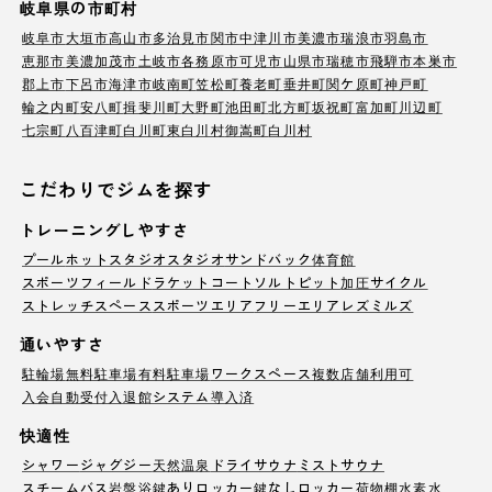
岐阜県の市町村
岐阜市
大垣市
高山市
多治見市
関市
中津川市
美濃市
瑞浪市
羽島市
恵那市
美濃加茂市
土岐市
各務原市
可児市
山県市
瑞穂市
飛騨市
本巣市
郡上市
下呂市
海津市
岐南町
笠松町
養老町
垂井町
関ケ原町
神戸町
輪之内町
安八町
揖斐川町
大野町
池田町
北方町
坂祝町
富加町
川辺町
七宗町
八百津町
白川町
東白川村
御嵩町
白川村
こだわりでジムを探す
トレーニングしやすさ
プール
ホットスタジオ
スタジオ
サンドバック
体育館
スポーツフィールド
ラケットコート
ソルトピット
加圧サイクル
ストレッチスペース
スポーツエリア
フリーエリア
レズミルズ
通いやすさ
駐輪場
無料駐車場
有料駐車場
ワークスペース
複数店舗利用可
入会自動受付
入退館システム導入済
快適性
シャワー
ジャグジー
天然温泉
ドライサウナ
ミストサウナ
スチームバス
岩盤浴
鍵ありロッカー
鍵なしロッカー
荷物棚
水素水