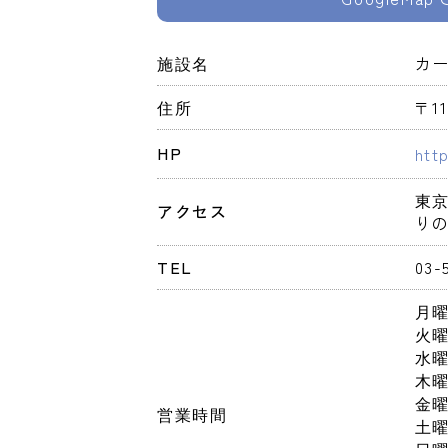
施設名
カー
住所
〒1
HP
htt
東
アクセス
り
TEL
03-
月
火
水
木
金
営業時間
土