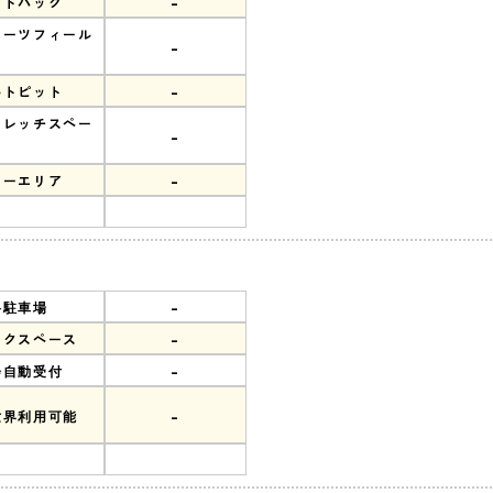
-
ンドバック
ポーツフィール
-
-
ルトピット
トレッチスペー
-
-
リーエリア
-
料駐車場
-
ークスペース
-
会自動受付
-
世界利用可能