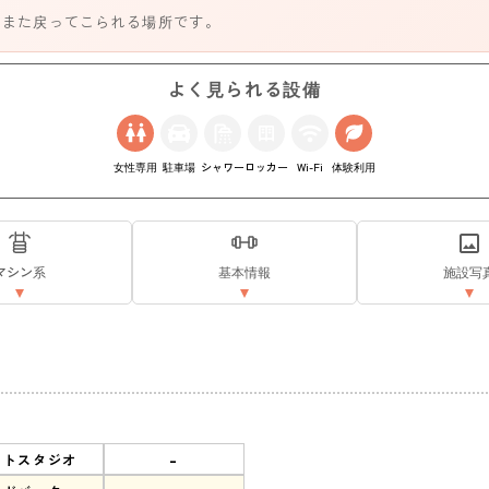
、また戻ってこられる場所です。
よく見られる設備
女性専用
駐車場
シャワー
ロッカー
Wi-Fi
体験利用
マシン系
基本情報
施設写
-
ットスタジオ