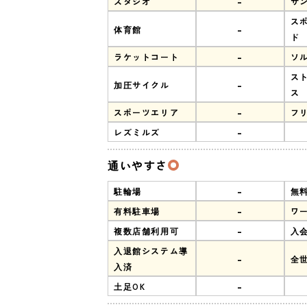
-
スタジオ
サ
ス
-
体育館
ド
-
ラケットコート
ソ
ス
-
加圧サイクル
ス
-
スポーツエリア
フ
-
レズミルズ
通いやすさ
-
駐輪場
無
-
有料駐車場
ワ
-
複数店舗利用可
入
入退館システム導
-
全
入済
-
土足OK