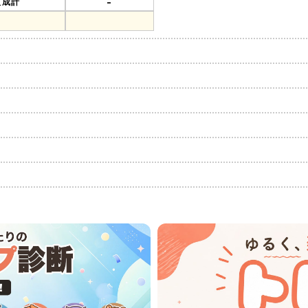
-
組成計