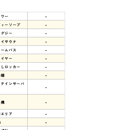
-
ャワー
-
ディーソープ
-
ャグジー
-
ライサウナ
-
チームバス
-
ライヤー
-
なしロッカー
-
物棚
ロテインサーバ
-
-
販機
-
憩エリア
-
i