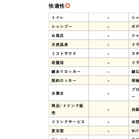
快適性
-
トイレ
シ
-
シャンプー
ボ
-
お風呂
ジ
-
天然温泉
ド
-
ミストサウナ
ス
-
岩盤浴
ド
-
鍵ありロッカー
鍵
-
契約ロッカー
荷
プ
-
水素水
ー
商品/ドリンク販
-
自
売
-
ドリンクサービス
休
-
更衣室
WiF