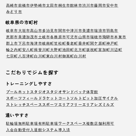
高崎市
前橋市
伊勢崎市
太田市
桐生市
館林市
渋川市
藤岡市
安中市
みどり市
岐阜県の市町村
岐阜市
大垣市
高山市
多治見市
関市
中津川市
美濃市
瑞浪市
羽島市
恵那市
美濃加茂市
土岐市
各務原市
可児市
山県市
瑞穂市
飛騨市
本巣市
郡上市
下呂市
海津市
岐南町
笠松町
養老町
垂井町
関ケ原町
神戸町
輪之内町
安八町
揖斐川町
大野町
池田町
北方町
坂祝町
富加町
川辺町
七宗町
八百津町
白川町
東白川村
御嵩町
白川村
こだわりでジムを探す
トレーニングしやすさ
プール
ホットスタジオ
スタジオ
サンドバック
体育館
スポーツフィールド
ラケットコート
ソルトピット
加圧サイクル
ストレッチスペース
スポーツエリア
フリーエリア
レズミルズ
通いやすさ
駐輪場
無料駐車場
有料駐車場
ワークスペース
複数店舗利用可
入会自動受付
入退館システム導入済