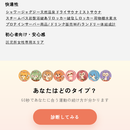
快適性
シャワー
ジャグジー
天然温泉
ドライサウナ
ミストサウナ
スチームバス
岩盤浴
鍵ありロッカー
鍵なしロッカー
荷物棚
水素水
プロテインサーバー
商品/ドリンク販売
WiFi
ランドリー
体組成計
初心者向け・安心感
託児所
女性専用エリア
あなたはどのタイプ？
60秒であなたに合う運動の続け方が分かります
診断してみる