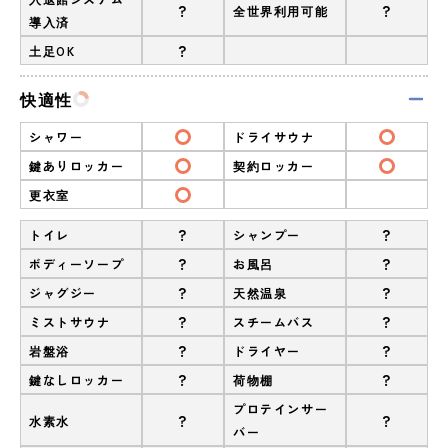
?
?
全世界利用可能
導入済
?
土足OK
快適性
シャワー
ドライサウナ
鍵ありロッカー
契約ロッカー
更衣室
?
?
トイレ
シャンプー
?
?
ボディーソープ
お風呂
?
?
ジャグジー
天然温泉
?
?
ミストサウナ
スチームバス
?
?
岩盤浴
ドライヤー
?
?
鍵なしロッカー
荷物棚
プロテインサー
?
?
水素水
バー