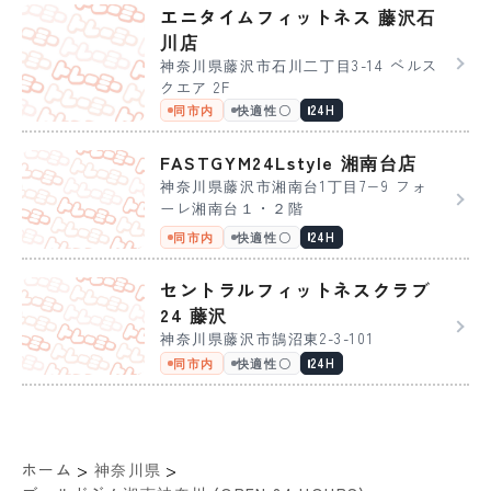
エニタイムフィットネス 藤沢石
川店
神奈川県藤沢市石川二丁目3-14 ベルス
クエア 2F
同市内
快適性〇
24H
FASTGYM24Lstyle 湘南台店
神奈川県藤沢市湘南台1丁目7−9 フォ
ーレ湘南台１・２階
同市内
快適性〇
24H
セントラルフィットネスクラブ
24 藤沢
神奈川県藤沢市鵠沼東2-3-101
同市内
快適性〇
24H
>
>
ホーム
神奈川県