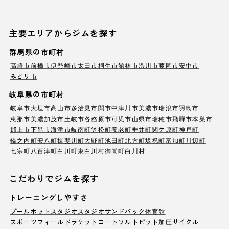
主要エリアからジムを探す
群馬県の市町村
高崎市
前橋市
伊勢崎市
太田市
桐生市
館林市
渋川市
藤岡市
安中市
みどり市
岐阜県の市町村
岐阜市
大垣市
高山市
多治見市
関市
中津川市
美濃市
瑞浪市
羽島市
恵那市
美濃加茂市
土岐市
各務原市
可児市
山県市
瑞穂市
飛騨市
本巣市
郡上市
下呂市
海津市
岐南町
笠松町
養老町
垂井町
関ケ原町
神戸町
輪之内町
安八町
揖斐川町
大野町
池田町
北方町
坂祝町
富加町
川辺町
七宗町
八百津町
白川町
東白川村
御嵩町
白川村
こだわりでジムを探す
トレーニングしやすさ
プール
ホットスタジオ
スタジオ
サンドバック
体育館
スポーツフィールド
ラケットコート
ソルトピット
加圧サイクル