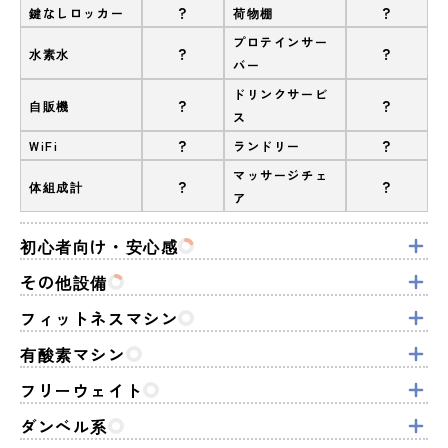
?
?
鍵なしロッカー
荷物棚
プロテインサー
?
?
水素水
バー
ドリンクサービ
?
?
自販機
ス
?
?
WiFi
ランドリー
マッサージチェ
?
?
体組成計
ア
初心者向け・安心感
その他設備
フィットネスマシン
有酸素マシン
フリーウェイト
ダンベル系