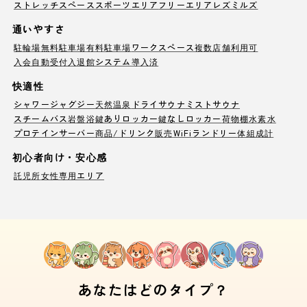
ストレッチスペース
スポーツエリア
フリーエリア
レズミルズ
通いやすさ
駐輪場
無料駐車場
有料駐車場
ワークスペース
複数店舗利用可
入会自動受付
入退館システム導入済
快適性
シャワー
ジャグジー
天然温泉
ドライサウナ
ミストサウナ
スチームバス
岩盤浴
鍵ありロッカー
鍵なしロッカー
荷物棚
水素水
プロテインサーバー
商品/ドリンク販売
WiFi
ランドリー
体組成計
初心者向け・安心感
託児所
女性専用エリア
あなたはどのタイプ？