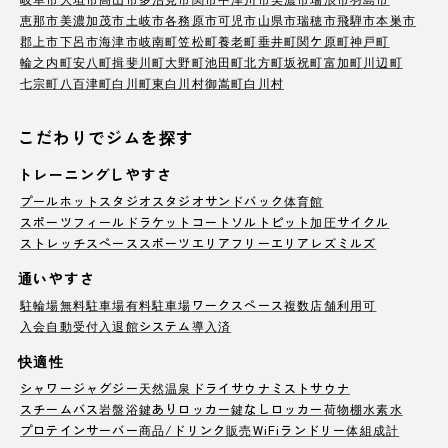
恵那市
美濃加茂市
土岐市
各務原市
可児市
山県市
瑞穂市
飛騨市
本巣市
郡上市
下呂市
海津市
岐南町
笠松町
養老町
垂井町
関ケ原町
神戸町
輪之内町
安八町
揖斐川町
大野町
池田町
北方町
坂祝町
富加町
川辺町
七宗町
八百津町
白川町
東白川村
御嵩町
白川村
こだわりでジムを探す
トレーニングしやすさ
プール
ホットスタジオ
スタジオ
サンドバック
体育館
スポーツフィールド
ラケットコート
ソルトピット
加圧サイクル
ストレッチスペース
スポーツエリア
フリーエリア
レズミルズ
通いやすさ
駐輪場
無料駐車場
有料駐車場
ワークスペース
複数店舗利用可
入会自動受付
入退館システム導入済
快適性
シャワー
ジャグジー
天然温泉
ドライサウナ
ミストサウナ
スチームバス
岩盤浴
鍵ありロッカー
鍵なしロッカー
荷物棚
水素水
プロテインサーバー
商品/ドリンク販売
WiFi
ランドリー
体組成計