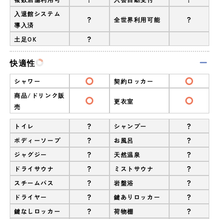
入退館システム
?
?
全世界利用可能
導入済
?
土足OK
快適性
シャワー
契約ロッカー
商品/ドリンク販
更衣室
売
?
?
トイレ
シャンプー
?
?
ボディーソープ
お風呂
?
?
ジャグジー
天然温泉
?
?
ドライサウナ
ミストサウナ
?
?
スチームバス
岩盤浴
?
?
ドライヤー
鍵ありロッカー
?
?
鍵なしロッカー
荷物棚