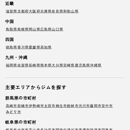
近畿
滋賀県
京都府
大阪府
兵庫県
奈良県
和歌山県
中国
鳥取県
島根県
岡山県
広島県
山口県
四国
徳島県
香川県
愛媛県
高知県
九州・沖縄
福岡県
佐賀県
長崎県
熊本県
大分県
宮崎県
鹿児島県
沖縄県
主要エリアからジムを探す
群馬県の市町村
高崎市
前橋市
伊勢崎市
太田市
桐生市
館林市
渋川市
藤岡市
安中市
みどり市
岐阜県の市町村
岐阜市
大垣市
高山市
多治見市
関市
中津川市
美濃市
瑞浪市
羽島市