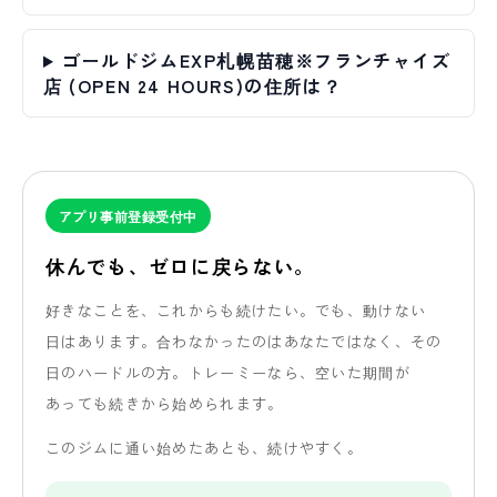
ゴールドジムEXP札幌苗穂※フランチャイズ
店 (OPEN 24 HOURS)の住所は？
アプリ事前登録受付中
休んでも、
ゼロに
戻らない。
好きな
ことを、
これからも
続けたい。
でも、
動けない
日は
あります。
合わなかったのは
あなたではなく、
その
日の
ハードルの方。
トレーミーなら、
空いた
期間が
あっても
続きから
始められます。
この
ジムに
通い
始めた
あとも、
続けやすく。