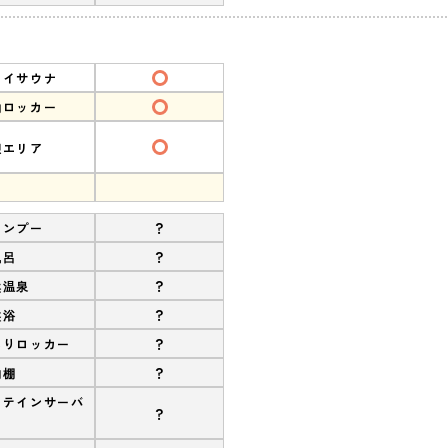
ライサウナ
約ロッカー
憩エリア
?
ャンプー
?
風呂
?
然温泉
?
盤浴
?
ありロッカー
?
物棚
ロテインサーバ
?