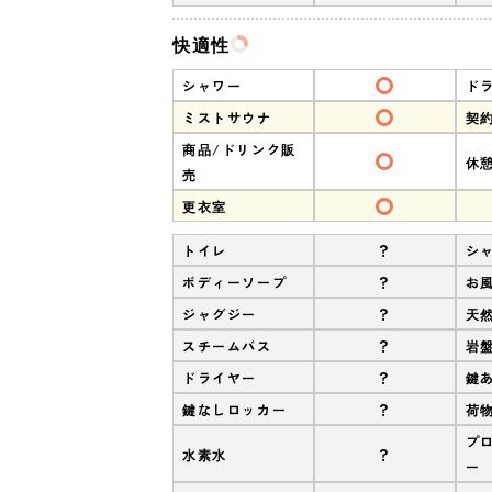
快適性
シャワー
ド
ミストサウナ
契
商品/ドリンク販
休
売
更衣室
?
トイレ
シ
?
ボディーソープ
お
?
ジャグジー
天
?
スチームバス
岩
?
ドライヤー
鍵
?
鍵なしロッカー
荷
プ
?
水素水
ー