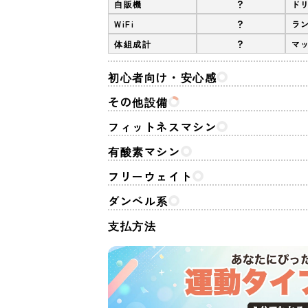
?
自販機
ド
?
WiFi
ラ
?
体組成計
マ
初心者向け・安心感
その他設備
フィットネスマシン
有酸素マシン
フリーウェイト
ダンベル系
支払方法