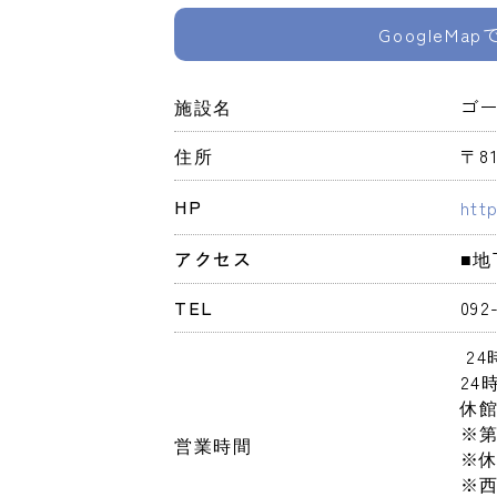
GoogleMa
施設名
ゴー
住所
〒8
HP
htt
アクセス
■
TEL
092
 2
24
休館
※第
営業時間
※休
※西