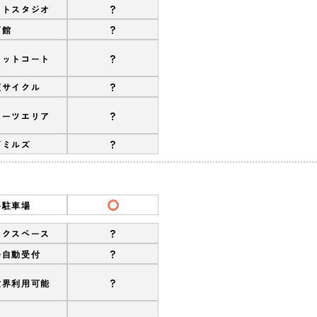
?
ットスタジオ
?
育館
?
ケットコート
?
圧サイクル
?
ポーツエリア
?
ズミルズ
料駐車場
?
ークスペース
?
会自動受付
?
世界利用可能