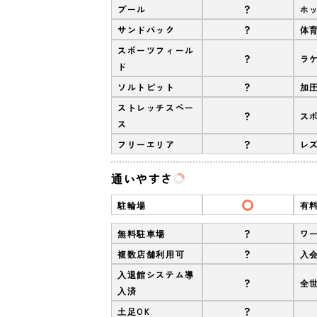
?
プール
ホ
?
サンドバック
体
スポーツフィール
?
ラ
ド
?
ソルトピット
加
ストレッチスペー
?
ス
ス
?
フリーエリア
レ
通いやすさ
駐輪場
有
?
無料駐車場
ワ
?
複数店舗利用可
入
入退館システム導
?
全
入済
?
土足OK