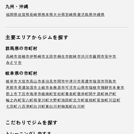
九州・沖縄
福岡県
佐賀県
長崎県
熊本県
大分県
宮崎県
鹿児島県
沖縄県
主要エリアからジムを探す
群馬県の市町村
高崎市
前橋市
伊勢崎市
太田市
桐生市
館林市
渋川市
藤岡市
安中市
みどり市
岐阜県の市町村
岐阜市
大垣市
高山市
多治見市
関市
中津川市
美濃市
瑞浪市
羽島市
恵那市
美濃加茂市
土岐市
各務原市
可児市
山県市
瑞穂市
飛騨市
本巣市
郡上市
下呂市
海津市
岐南町
笠松町
養老町
垂井町
関ケ原町
神戸町
輪之内町
安八町
揖斐川町
大野町
池田町
北方町
坂祝町
富加町
川辺町
七宗町
八百津町
白川町
東白川村
御嵩町
白川村
こだわりでジムを探す
トレーニングしやすさ