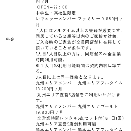
円 
/月
 OPEN～22：00

中学生・高校生限定
レギュラーメンバー ファミリー 9,680円 
/
月
 1人目はフルタイム以上の登録が必要です。

同居している２親等以内のご家族が対象。

料金
ご入会時のご家族が全員同店舗に在籍して
頂いていることが条件です。

2人目3人目以上の方は、同店舗のみ全営業
時間利用可能。

※１人目の利用可能時間は契約内容に準ず
る。

3人目以上は同一価格となります。
九州エリアメンバー 九州エリアフルタイム 
13,200円 
/月
 九州エリア直営5店舗をご利用いただけま
す。
九州エリアメンバー 九州エリアゴールド 
19,800円 
/月
 全営業時間レンタル5点セット付(※1日1回)

九州エリア直営5店舗利用可能
熊本エリアメンバー 熊本エリアフルタイム 