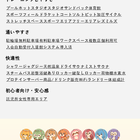
プール
ホットスタジオ
スタジオ
サンドバック
体育館
スポーツフィールド
ラケットコート
ソルトピット
加圧サイクル
ストレッチスペース
スポーツエリア
フリーエリア
レズミルズ
通いやすさ
駐輪場
無料駐車場
有料駐車場
ワークスペース
複数店舗利用可
入会自動受付
入退館システム導入済
快適性
シャワー
ジャグジー
天然温泉
ドライサウナ
ミストサウナ
スチームバス
岩盤浴
鍵ありロッカー
鍵なしロッカー
荷物棚
水素水
プロテインサーバー
商品/ドリンク販売
WiFi
ランドリー
体組成計
初心者向け・安心感
託児所
女性専用エリア