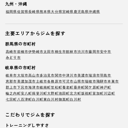
九州・沖縄
福岡県
佐賀県
長崎県
熊本県
大分県
宮崎県
鹿児島県
沖縄県
主要エリアからジムを探す
群馬県の市町村
高崎市
前橋市
伊勢崎市
太田市
桐生市
館林市
渋川市
藤岡市
安中市
みどり市
岐阜県の市町村
岐阜市
大垣市
高山市
多治見市
関市
中津川市
美濃市
瑞浪市
羽島市
恵那市
美濃加茂市
土岐市
各務原市
可児市
山県市
瑞穂市
飛騨市
本巣市
郡上市
下呂市
海津市
岐南町
笠松町
養老町
垂井町
関ケ原町
神戸町
輪之内町
安八町
揖斐川町
大野町
池田町
北方町
坂祝町
富加町
川辺町
七宗町
八百津町
白川町
東白川村
御嵩町
白川村
こだわりでジムを探す
トレーニングしやすさ