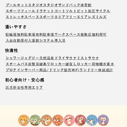
プール
ホットスタジオ
スタジオ
サンドバック
体育館
スポーツフィールド
ラケットコート
ソルトピット
加圧サイクル
ストレッチスペース
スポーツエリア
フリーエリア
レズミルズ
通いやすさ
駐輪場
無料駐車場
有料駐車場
ワークスペース
複数店舗利用可
入会自動受付
入退館システム導入済
快適性
シャワー
ジャグジー
天然温泉
ドライサウナ
ミストサウナ
スチームバス
岩盤浴
鍵ありロッカー
鍵なしロッカー
荷物棚
水素水
プロテインサーバー
商品/ドリンク販売
WiFi
ランドリー
体組成計
初心者向け・安心感
託児所
女性専用エリア