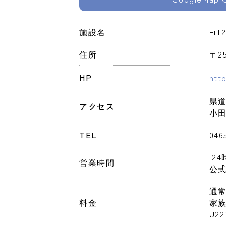
施設名
Fi
住所
〒2
HP
htt
県道
アクセス
小
TEL
046
 2
営業時間
公
通常
料金
家族
U2