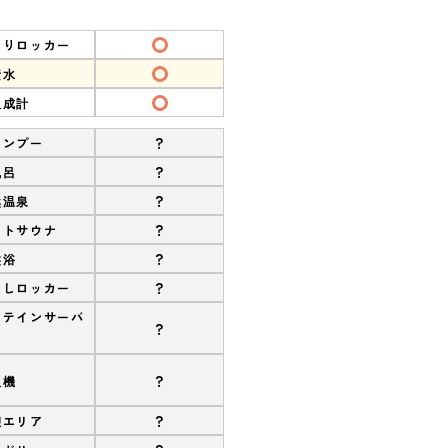
ありロッカー
素水
組成計
?
ャンプー
?
風呂
?
然温泉
?
ストサウナ
?
盤浴
?
なしロッカー
ロテインサーバ
?
?
販機
?
憩エリア