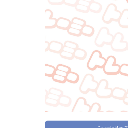
GoogleMa