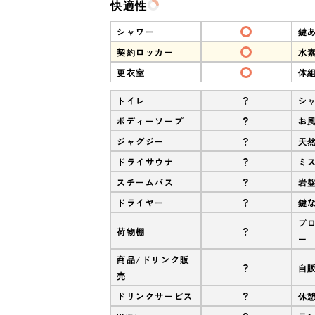
快適性
シャワー
鍵
契約ロッカー
水
更衣室
体
?
トイレ
シ
?
ボディーソープ
お
?
ジャグジー
天
?
ドライサウナ
ミ
?
スチームバス
岩
?
ドライヤー
鍵
プ
?
荷物棚
ー
商品/ドリンク販
?
自
売
?
ドリンクサービス
休