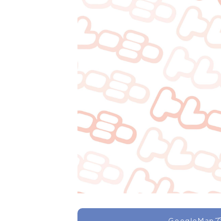
GoogleMa