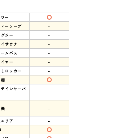
ャワー
-
ディーソープ
-
ャグジー
-
ライサウナ
-
チームバス
-
ライヤー
-
なしロッカー
物棚
ロテインサーバ
-
-
販機
-
憩エリア
i