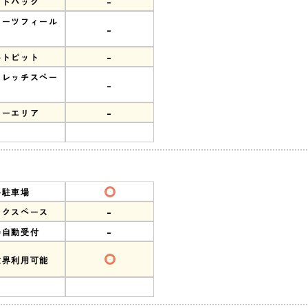
-
ンドバック
ポーツフィール
-
-
ルトピット
トレッチスペー
-
-
リーエリア
料駐車場
-
ークスペース
-
会自動受付
世界利用可能