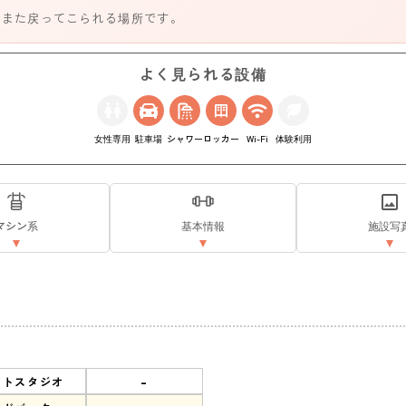
、また戻ってこられる場所です。
よく見られる設備
女性専用
駐車場
シャワー
ロッカー
Wi-Fi
体験利用
マシン系
基本情報
施設写
-
ットスタジオ