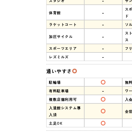
-
スタジオ
サ
ス
-
体育館
ド
-
ラケットコート
ソ
ス
-
加圧サイクル
ス
-
スポーツエリア
フ
-
レズミルズ
通いやすさ
駐輪場
無
-
有料駐車場
ワ
複数店舗利用可
入
入退館システム導
全
入済
土足OK