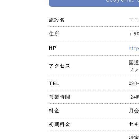
施設名
エ
住所
〒9
HP
htt
国道
アクセス
ファ
TEL
098
営業時間
 2
料金
月会
初期料金
セキ
特