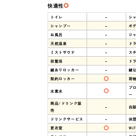
快適性
-
トイレ
シ
-
シャンプー
ボ
-
お風呂
ジ
-
天然温泉
ド
-
ミストサウナ
ス
-
岩盤浴
ド
-
鍵ありロッカー
鍵
契約ロッカー
荷
プ
水素水
ー
商品/ドリンク販
-
自
売
-
ドリンクサービス
休
更衣室
WiF