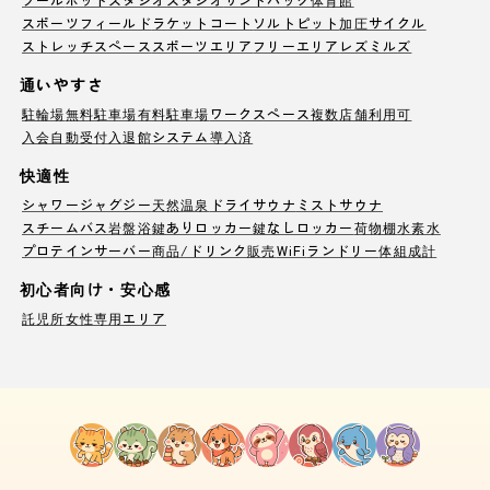
スポーツフィールド
ラケットコート
ソルトピット
加圧サイクル
ストレッチスペース
スポーツエリア
フリーエリア
レズミルズ
通いやすさ
駐輪場
無料駐車場
有料駐車場
ワークスペース
複数店舗利用可
入会自動受付
入退館システム導入済
快適性
シャワー
ジャグジー
天然温泉
ドライサウナ
ミストサウナ
スチームバス
岩盤浴
鍵ありロッカー
鍵なしロッカー
荷物棚
水素水
プロテインサーバー
商品/ドリンク販売
WiFi
ランドリー
体組成計
初心者向け・安心感
託児所
女性専用エリア