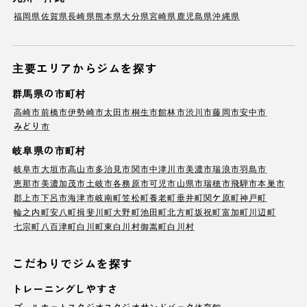
福岡県
佐賀県
長崎県
熊本県
大分県
宮崎県
鹿児島県
沖縄県
主要エリアからジムを探す
群馬県の市町村
高崎市
前橋市
伊勢崎市
太田市
桐生市
館林市
渋川市
藤岡市
安中市
みどり市
岐阜県の市町村
岐阜市
大垣市
高山市
多治見市
関市
中津川市
美濃市
瑞浪市
羽島市
恵那市
美濃加茂市
土岐市
各務原市
可児市
山県市
瑞穂市
飛騨市
本巣市
郡上市
下呂市
海津市
岐南町
笠松町
養老町
垂井町
関ケ原町
神戸町
輪之内町
安八町
揖斐川町
大野町
池田町
北方町
坂祝町
富加町
川辺町
七宗町
八百津町
白川町
東白川村
御嵩町
白川村
こだわりでジムを探す
トレーニングしやすさ
プール
ホットスタジオ
スタジオ
サンドバック
体育館