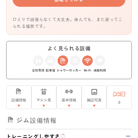
ひとりで頑張らなくて大丈夫。休んでも、また戻ってこ
られる場所です。
よく見られる設備
女性専用
駐車場
シャワー
ロッカー
Wi-Fi
体験利用
設備情報
マシン系
基本情報
施設写真
0
ジム設備情報
トレーニングしやすさ