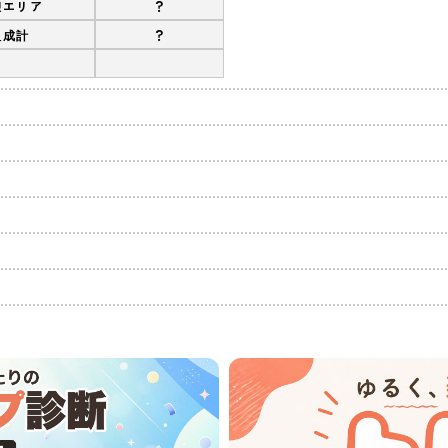
?
憩エリア
?
組成計