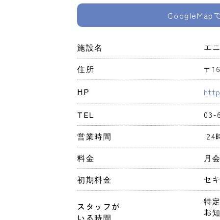
GoogleMa
施設名
エ
住所
〒1
HP
htt
TEL
03-
営業時間
 2
料金
月会
初期料金
セキ
特
スタッフが
お知
いる時間