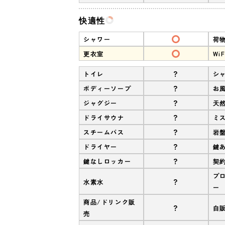
快適性
シャワー
荷
更衣室
WiF
?
トイレ
シ
?
ボディーソープ
お
?
ジャグジー
天
?
ドライサウナ
ミ
?
スチームバス
岩
?
ドライヤー
鍵
?
鍵なしロッカー
契
プ
?
水素水
ー
商品/ドリンク販
?
自
売