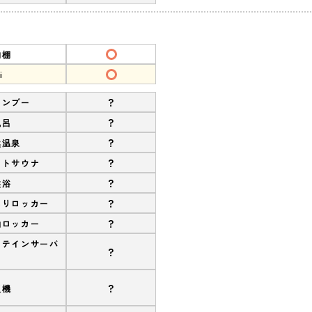
物棚
i
?
ャンプー
?
風呂
?
然温泉
?
ストサウナ
?
盤浴
?
ありロッカー
?
約ロッカー
ロテインサーバ
?
?
販機