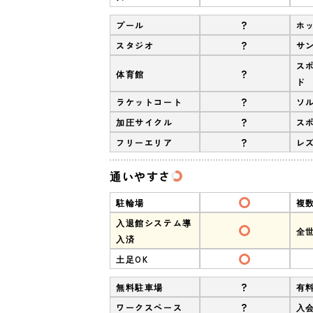
?
プール
ホ
?
スタジオ
サ
ス
?
体育館
ド
?
ラケットコート
ソ
?
加圧サイクル
ス
?
フリーエリア
レ
通いやすさ
駐輪場
複
入退館システム導
全
入済
土足OK
?
無料駐車場
有
?
ワークスペース
入