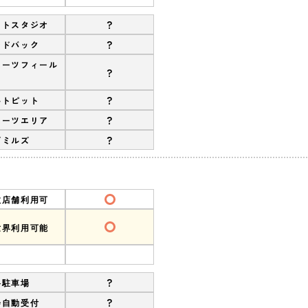
?
ットスタジオ
?
ンドバック
ポーツフィール
?
?
ルトピット
?
ポーツエリア
?
ズミルズ
数店舗利用可
世界利用可能
?
料駐車場
?
会自動受付