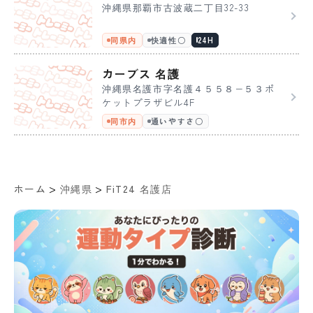
沖縄県那覇市古波蔵二丁目32-33
同県内
快適性〇
24H
カーブス 名護
沖縄県名護市字名護４５５８−５３ポ
ケットプラザビル4F
同市内
通いやすさ〇
>
>
ホーム
沖縄県
FiT24 名護店