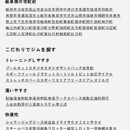
岐阜県の市町村
岐阜市
大垣市
高山市
多治見市
関市
中津川市
美濃市
瑞浪市
羽島市
恵那市
美濃加茂市
土岐市
各務原市
可児市
山県市
瑞穂市
飛騨市
本巣市
郡上市
下呂市
海津市
岐南町
笠松町
養老町
垂井町
関ケ原町
神戸町
輪之内町
安八町
揖斐川町
大野町
池田町
北方町
坂祝町
富加町
川辺町
七宗町
八百津町
白川町
東白川村
御嵩町
白川村
こだわりでジムを探す
トレーニングしやすさ
プール
ホットスタジオ
スタジオ
サンドバック
体育館
スポーツフィールド
ラケットコート
ソルトピット
加圧サイクル
ストレッチスペース
スポーツエリア
フリーエリア
レズミルズ
通いやすさ
駐輪場
無料駐車場
有料駐車場
ワークスペース
複数店舗利用可
入会自動受付
入退館システム導入済
快適性
シャワー
ジャグジー
天然温泉
ドライサウナ
ミストサウナ
スチームバス
岩盤浴
鍵ありロッカー
鍵なしロッカー
荷物棚
水素水