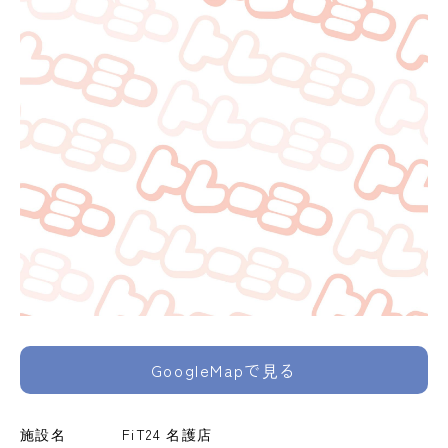
GoogleMapで見る
施設名
FiT24 名護店