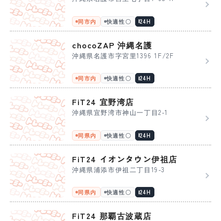
同市内
快適性〇
24H
chocoZAP 沖縄名護
沖縄県名護市字宮里1396 1F/2F
同市内
快適性〇
24H
FiT24 宜野湾店
沖縄県宜野湾市神山一丁目2-1
同県内
快適性〇
24H
FiT24 イオンタウン伊祖店
沖縄県浦添市伊祖二丁目19-3
同県内
快適性〇
24H
FiT24 那覇古波蔵店