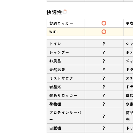
快適性
契約ロッカー
更
WiFi
?
トイレ
シ
?
シャンプー
ボ
?
お風呂
ジ
?
天然温泉
ド
?
ミストサウナ
ス
?
岩盤浴
ド
?
鍵ありロッカー
鍵
?
荷物棚
水
プロテインサーバ
商
?
ー
売
?
自販機
ド