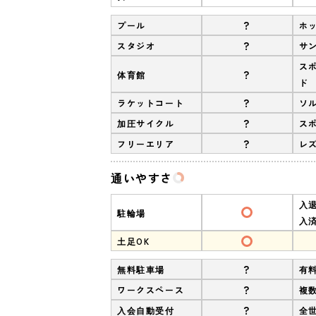
?
プール
ホ
?
スタジオ
サ
ス
?
体育館
ド
?
ラケットコート
ソ
?
加圧サイクル
ス
?
フリーエリア
レ
通いやすさ
入
駐輪場
入
土足OK
?
無料駐車場
有
?
ワークスペース
複
?
入会自動受付
全