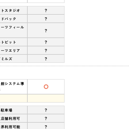
?
ットスタジオ
?
ンドバック
ポーツフィール
?
?
ルトピット
?
ポーツエリア
?
ズミルズ
退館システム導
済
?
料駐車場
?
数店舗利用可
?
世界利用可能