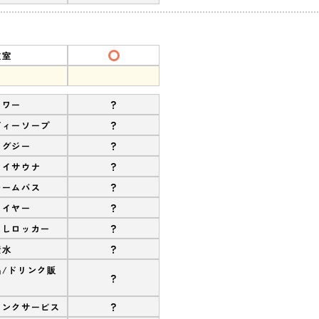
衣室
?
ャワー
?
ディーソープ
?
ャグジー
?
ライサウナ
?
チームバス
?
ライヤー
?
なしロッカー
?
素水
品/ドリンク販
?
?
リンクサービス