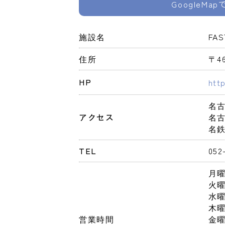
GoogleMa
施設名
FA
住所
〒4
HP
htt
名古
アクセス
名
名
TEL
052
月
火
水
木
営業時間
金