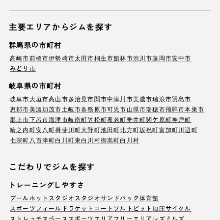
主要エリアからジムを探す
群馬県の市町村
高崎市
前橋市
伊勢崎市
太田市
桐生市
館林市
渋川市
藤岡市
安中市
みどり市
岐阜県の市町村
岐阜市
大垣市
高山市
多治見市
関市
中津川市
美濃市
瑞浪市
羽島市
恵那市
美濃加茂市
土岐市
各務原市
可児市
山県市
瑞穂市
飛騨市
本巣市
郡上市
下呂市
海津市
岐南町
笠松町
養老町
垂井町
関ケ原町
神戸町
輪之内町
安八町
揖斐川町
大野町
池田町
北方町
坂祝町
富加町
川辺町
七宗町
八百津町
白川町
東白川村
御嵩町
白川村
こだわりでジムを探す
トレーニングしやすさ
プール
ホットスタジオ
スタジオ
サンドバック
体育館
スポーツフィールド
ラケットコート
ソルトピット
加圧サイクル
ストレッチスペース
スポーツエリア
フリーエリア
レズミルズ