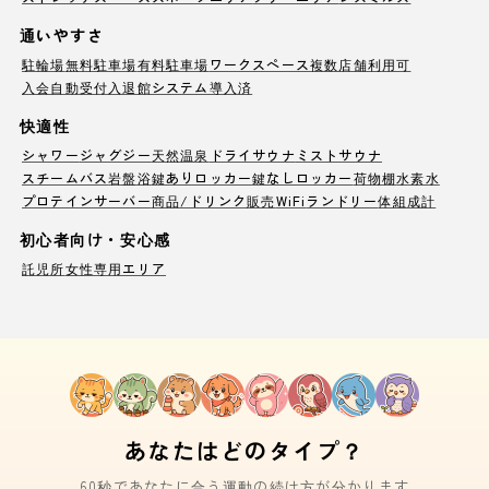
通いやすさ
駐輪場
無料駐車場
有料駐車場
ワークスペース
複数店舗利用可
入会自動受付
入退館システム導入済
快適性
シャワー
ジャグジー
天然温泉
ドライサウナ
ミストサウナ
スチームバス
岩盤浴
鍵ありロッカー
鍵なしロッカー
荷物棚
水素水
プロテインサーバー
商品/ドリンク販売
WiFi
ランドリー
体組成計
初心者向け・安心感
託児所
女性専用エリア
あなたはどのタイプ？
60秒であなたに合う運動の続け方が分かります