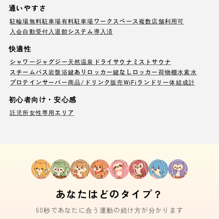
通いやすさ
駐輪場
無料駐車場
有料駐車場
ワークスペース
複数店舗利用可
入会自動受付
入退館システム導入済
快適性
シャワー
ジャグジー
天然温泉
ドライサウナ
ミストサウナ
スチームバス
岩盤浴
鍵ありロッカー
鍵なしロッカー
荷物棚
水素水
プロテインサーバー
商品/ドリンク販売
WiFi
ランドリー
体組成計
初心者向け・安心感
託児所
女性専用エリア
あなたはどのタイプ？
60秒であなたに合う運動の続け方が分かります