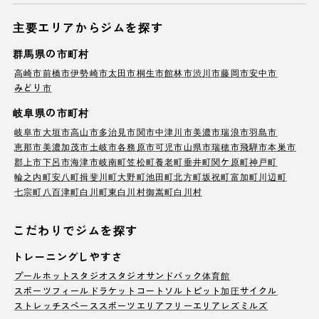
主要エリアからジムを探す
群馬県の市町村
高崎市
前橋市
伊勢崎市
太田市
桐生市
館林市
渋川市
藤岡市
安中市
みどり市
岐阜県の市町村
岐阜市
大垣市
高山市
多治見市
関市
中津川市
美濃市
瑞浪市
羽島市
恵那市
美濃加茂市
土岐市
各務原市
可児市
山県市
瑞穂市
飛騨市
本巣市
郡上市
下呂市
海津市
岐南町
笠松町
養老町
垂井町
関ケ原町
神戸町
輪之内町
安八町
揖斐川町
大野町
池田町
北方町
坂祝町
富加町
川辺町
七宗町
八百津町
白川町
東白川村
御嵩町
白川村
こだわりでジムを探す
トレーニングしやすさ
プール
ホットスタジオ
スタジオ
サンドバック
体育館
スポーツフィールド
ラケットコート
ソルトピット
加圧サイクル
ストレッチスペース
スポーツエリア
フリーエリア
レズミルズ