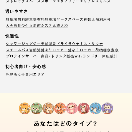
ストレッチスペース
スポーツエリア
フリーエリア
レズミルズ
通いやすさ
駐輪場
無料駐車場
有料駐車場
ワークスペース
複数店舗利用可
入会自動受付
入退館システム導入済
快適性
シャワー
ジャグジー
天然温泉
ドライサウナ
ミストサウナ
スチームバス
岩盤浴
鍵ありロッカー
鍵なしロッカー
荷物棚
水素水
プロテインサーバー
商品/ドリンク販売
WiFi
ランドリー
体組成計
初心者向け・安心感
託児所
女性専用エリア
あなたはどのタイプ？