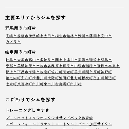
主要エリアからジムを探す
群馬県の市町村
高崎市
前橋市
伊勢崎市
太田市
桐生市
館林市
渋川市
藤岡市
安中市
みどり市
岐阜県の市町村
岐阜市
大垣市
高山市
多治見市
関市
中津川市
美濃市
瑞浪市
羽島市
恵那市
美濃加茂市
土岐市
各務原市
可児市
山県市
瑞穂市
飛騨市
本巣市
郡上市
下呂市
海津市
岐南町
笠松町
養老町
垂井町
関ケ原町
神戸町
輪之内町
安八町
揖斐川町
大野町
池田町
北方町
坂祝町
富加町
川辺町
七宗町
八百津町
白川町
東白川村
御嵩町
白川村
こだわりでジムを探す
トレーニングしやすさ
プール
ホットスタジオ
スタジオ
サンドバック
体育館
スポーツフィールド
ラケットコート
ソルトピット
加圧サイクル