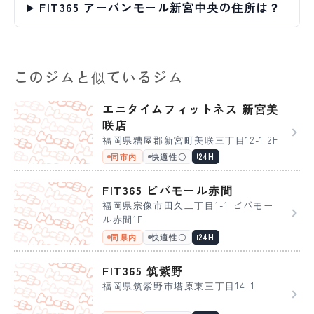
FIT365 アーバンモール新宮中央の住所は？
このジムと似ているジム
エニタイムフィットネス 新宮美
咲店
福岡県糟屋郡新宮町美咲三丁目12-1 2F
同市内
快適性〇
24H
FIT365 ビバモール赤間
福岡県宗像市田久二丁目1-1 ビバモー
ル赤間1F
同県内
快適性〇
24H
FIT365 筑紫野
福岡県筑紫野市塔原東三丁目14-1