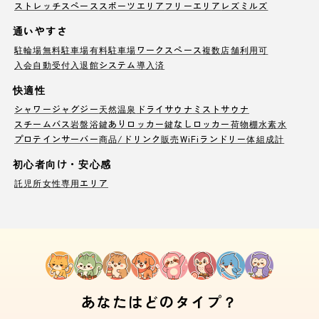
ストレッチスペース
スポーツエリア
フリーエリア
レズミルズ
通いやすさ
駐輪場
無料駐車場
有料駐車場
ワークスペース
複数店舗利用可
入会自動受付
入退館システム導入済
快適性
シャワー
ジャグジー
天然温泉
ドライサウナ
ミストサウナ
スチームバス
岩盤浴
鍵ありロッカー
鍵なしロッカー
荷物棚
水素水
プロテインサーバー
商品/ドリンク販売
WiFi
ランドリー
体組成計
初心者向け・安心感
託児所
女性専用エリア
あなたはどのタイプ？