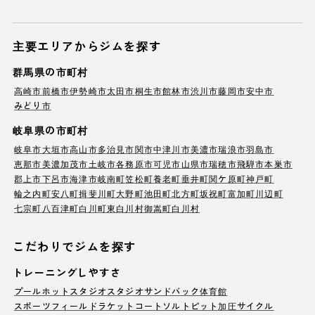
主要エリアからジムを探す
群馬県の市町村
高崎市
前橋市
伊勢崎市
太田市
桐生市
館林市
渋川市
藤岡市
安中市
みどり市
岐阜県の市町村
岐阜市
大垣市
高山市
多治見市
関市
中津川市
美濃市
瑞浪市
羽島市
恵那市
美濃加茂市
土岐市
各務原市
可児市
山県市
瑞穂市
飛騨市
本巣市
郡上市
下呂市
海津市
岐南町
笠松町
養老町
垂井町
関ケ原町
神戸町
輪之内町
安八町
揖斐川町
大野町
池田町
北方町
坂祝町
富加町
川辺町
七宗町
八百津町
白川町
東白川村
御嵩町
白川村
こだわりでジムを探す
トレーニングしやすさ
プール
ホットスタジオ
スタジオ
サンドバック
体育館
スポーツフィールド
ラケットコート
ソルトピット
加圧サイクル