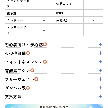
ドリンクサービ
-
-
休憩エリア
ス
-
-
更衣室
WiFi
-
-
ランドリー
体組成計
マッサージチェ
-
ア
初心者向け・安心感
その他設備
フィットネスマシン
有酸素マシン
フリーウェイト
ダンベル系
支払方法