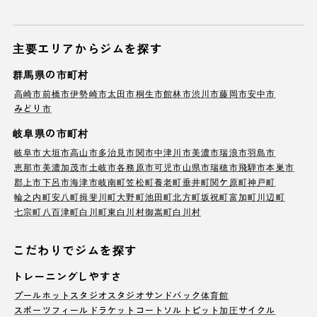
主要エリアからジムを探す
群馬県の市町村
高崎市
前橋市
伊勢崎市
太田市
桐生市
館林市
渋川市
藤岡市
安中市
みどり市
岐阜県の市町村
岐阜市
大垣市
高山市
多治見市
関市
中津川市
美濃市
瑞浪市
羽島市
恵那市
美濃加茂市
土岐市
各務原市
可児市
山県市
瑞穂市
飛騨市
本巣市
郡上市
下呂市
海津市
岐南町
笠松町
養老町
垂井町
関ケ原町
神戸町
輪之内町
安八町
揖斐川町
大野町
池田町
北方町
坂祝町
富加町
川辺町
七宗町
八百津町
白川町
東白川村
御嵩町
白川村
こだわりでジムを探す
トレーニングしやすさ
プール
ホットスタジオ
スタジオ
サンドバック
体育館
スポーツフィールド
ラケットコート
ソルトピット
加圧サイクル