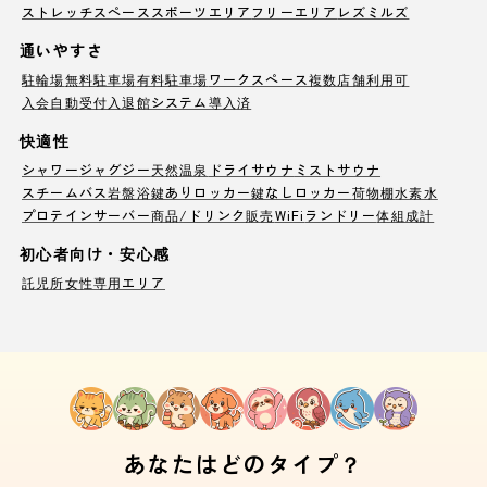
ストレッチスペース
スポーツエリア
フリーエリア
レズミルズ
通いやすさ
駐輪場
無料駐車場
有料駐車場
ワークスペース
複数店舗利用可
入会自動受付
入退館システム導入済
快適性
シャワー
ジャグジー
天然温泉
ドライサウナ
ミストサウナ
スチームバス
岩盤浴
鍵ありロッカー
鍵なしロッカー
荷物棚
水素水
プロテインサーバー
商品/ドリンク販売
WiFi
ランドリー
体組成計
初心者向け・安心感
託児所
女性専用エリア
あなたはどのタイプ？