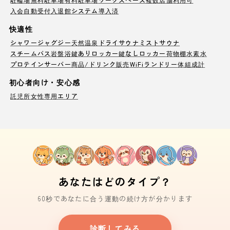
入会自動受付
入退館システム導入済
快適性
シャワー
ジャグジー
天然温泉
ドライサウナ
ミストサウナ
スチームバス
岩盤浴
鍵ありロッカー
鍵なしロッカー
荷物棚
水素水
プロテインサーバー
商品/ドリンク販売
WiFi
ランドリー
体組成計
初心者向け・安心感
託児所
女性専用エリア
あなたはどのタイプ？
60秒であなたに合う運動の続け方が分かります
診断してみる