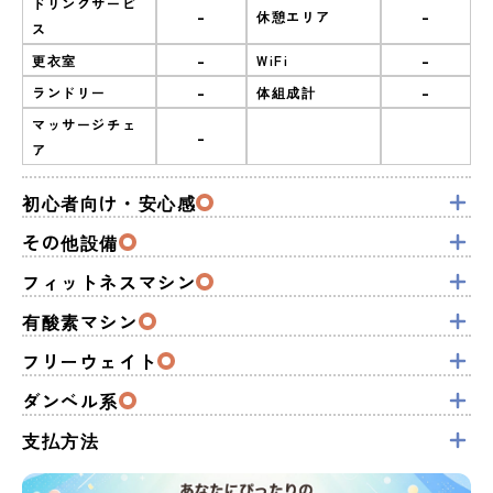
ドリンクサービ
-
-
休憩エリア
ス
-
-
更衣室
WiFi
-
-
ランドリー
体組成計
マッサージチェ
-
ア
初心者向け・安心感
その他設備
フィットネスマシン
有酸素マシン
フリーウェイト
ダンベル系
支払方法