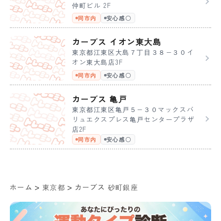
仲町ビル 2F
同市内
安心感〇
カーブス イオン東大島
東京都江東区大島７丁目３８−３０イ
オン東大島店3F
同市内
安心感〇
カーブス 亀戸
東京都江東区亀戸５−３０マックスバ
リュエクスプレス亀戸センタープラザ
店2F
同市内
安心感〇
>
>
ホーム
東京都
カーブス 砂町銀座