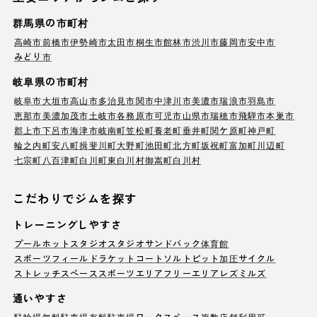
群馬県の市町村
高崎市
前橋市
伊勢崎市
太田市
桐生市
館林市
渋川市
藤岡市
安中市
みどり市
岐阜県の市町村
岐阜市
大垣市
高山市
多治見市
関市
中津川市
美濃市
瑞浪市
羽島市
恵那市
美濃加茂市
土岐市
各務原市
可児市
山県市
瑞穂市
飛騨市
本巣市
郡上市
下呂市
海津市
岐南町
笠松町
養老町
垂井町
関ケ原町
神戸町
輪之内町
安八町
揖斐川町
大野町
池田町
北方町
坂祝町
富加町
川辺町
七宗町
八百津町
白川町
東白川村
御嵩町
白川村
こだわりでジムを探す
トレーニングしやすさ
プール
ホットスタジオ
スタジオ
サンドバック
体育館
スポーツフィールド
ラケットコート
ソルトピット
加圧サイクル
ストレッチスペース
スポーツエリア
フリーエリア
レズミルズ
通いやすさ
駐輪場
無料駐車場
有料駐車場
ワークスペース
複数店舗利用可