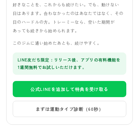
好きな
ことを、
これからも
続けたい。
でも、
動けない
日は
あります。
合わなかったのは
あなたではなく、
その
日の
ハードルの方。
トレーミーなら、
空いた
期間が
あっても
続きから
始められます。
この
ジムに
通い
始めた
あとも、
続けやすく。
LINE友だち限定：リリース後、アプリの有料機能を
1週間無料でお試しいただけます。
公式LINEを追加して特典を受け取る
まずは運動タイプ診断（60秒）