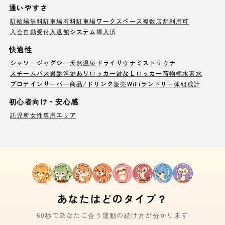
通いやすさ
駐輪場
無料駐車場
有料駐車場
ワークスペース
複数店舗利用可
入会自動受付
入退館システム導入済
快適性
シャワー
ジャグジー
天然温泉
ドライサウナ
ミストサウナ
スチームバス
岩盤浴
鍵ありロッカー
鍵なしロッカー
荷物棚
水素水
プロテインサーバー
商品/ドリンク販売
WiFi
ランドリー
体組成計
初心者向け・安心感
託児所
女性専用エリア
あなたはどのタイプ？
60秒であなたに合う運動の続け方が分かります