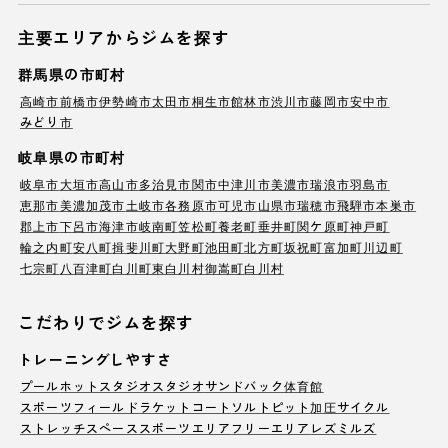
主要エリアからジムを探す
群馬県の市町村
高崎市
前橋市
伊勢崎市
太田市
桐生市
館林市
渋川市
藤岡市
安中市
みどり市
岐阜県の市町村
岐阜市
大垣市
高山市
多治見市
関市
中津川市
美濃市
瑞浪市
羽島市
恵那市
美濃加茂市
土岐市
各務原市
可児市
山県市
瑞穂市
飛騨市
本巣市
郡上市
下呂市
海津市
岐南町
笠松町
養老町
垂井町
関ケ原町
神戸町
輪之内町
安八町
揖斐川町
大野町
池田町
北方町
坂祝町
富加町
川辺町
七宗町
八百津町
白川町
東白川村
御嵩町
白川村
こだわりでジムを探す
トレーニングしやすさ
プール
ホットスタジオ
スタジオ
サンドバック
体育館
スポーツフィールド
ラケットコート
ソルトピット
加圧サイクル
ストレッチスペース
スポーツエリア
フリーエリア
レズミルズ