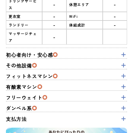
ドリンクサービ
-
-
休憩エリア
ス
-
-
更衣室
WiFi
-
-
ランドリー
体組成計
マッサージチェ
-
ア
初心者向け・安心感
その他設備
フィットネスマシン
有酸素マシン
フリーウェイト
ダンベル系
支払方法