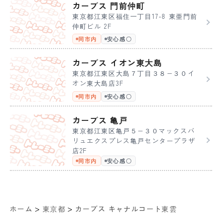
カーブス 門前仲町
東京都江東区福住一丁目17-8 東亜門前
仲町ビル 2F
同市内
安心感〇
カーブス イオン東大島
東京都江東区大島７丁目３８−３０イ
オン東大島店3F
同市内
安心感〇
カーブス 亀戸
東京都江東区亀戸５−３０マックスバ
リュエクスプレス亀戸センタープラザ
店2F
同市内
安心感〇
>
>
ホーム
東京都
カーブス キャナルコート東雲