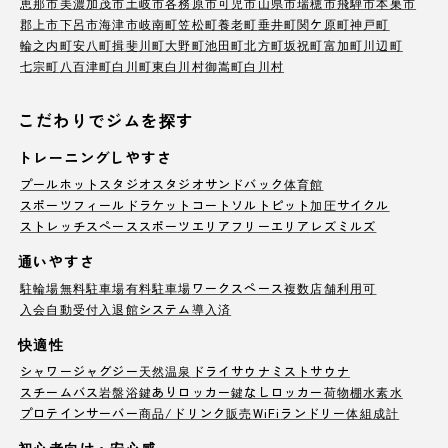
恵那市
美濃加茂市
土岐市
各務原市
可児市
山県市
瑞穂市
飛騨市
本巣市
郡上市
下呂市
海津市
岐南町
笠松町
養老町
垂井町
関ケ原町
神戸町
輪之内町
安八町
揖斐川町
大野町
池田町
北方町
坂祝町
富加町
川辺町
七宗町
八百津町
白川町
東白川村
御嵩町
白川村
こだわりでジムを探す
トレーニングしやすさ
プール
ホットスタジオ
スタジオ
サンドバック
体育館
スポーツフィールド
ラケットコート
ソルトピット
加圧サイクル
ストレッチスペース
スポーツエリア
フリーエリア
レズミルズ
通いやすさ
駐輪場
無料駐車場
有料駐車場
ワークスペース
複数店舗利用可
入会自動受付
入退館システム導入済
快適性
シャワー
ジャグジー
天然温泉
ドライサウナ
ミストサウナ
スチームバス
岩盤浴
鍵ありロッカー
鍵なしロッカー
荷物棚
水素水
プロテインサーバー
商品/ドリンク販売
WiFi
ランドリー
体組成計