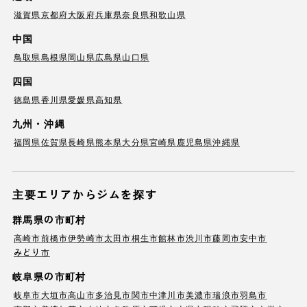
滋賀県
京都府
大阪府
兵庫県
奈良県
和歌山県
中国
鳥取県
島根県
岡山県
広島県
山口県
四国
徳島県
香川県
愛媛県
高知県
九州・沖縄
福岡県
佐賀県
長崎県
熊本県
大分県
宮崎県
鹿児島県
沖縄県
主要エリアからジムを探す
群馬県の市町村
高崎市
前橋市
伊勢崎市
太田市
桐生市
館林市
渋川市
藤岡市
安中市
みどり市
岐阜県の市町村
岐阜市
大垣市
高山市
多治見市
関市
中津川市
美濃市
瑞浪市
羽島市