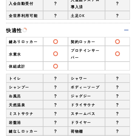
?
?
入会自動受付
導入済
?
?
全世界利用可能
土足OK
快適性
鍵ありロッカー
契約ロッカー
プロテインサー
水素水
バー
体組成計
?
?
トイレ
シャワー
?
?
シャンプー
ボディーソープ
?
?
お風呂
ジャグジー
?
?
天然温泉
ドライサウナ
?
?
ミストサウナ
スチームバス
?
?
岩盤浴
ドライヤー
?
?
鍵なしロッカー
荷物棚